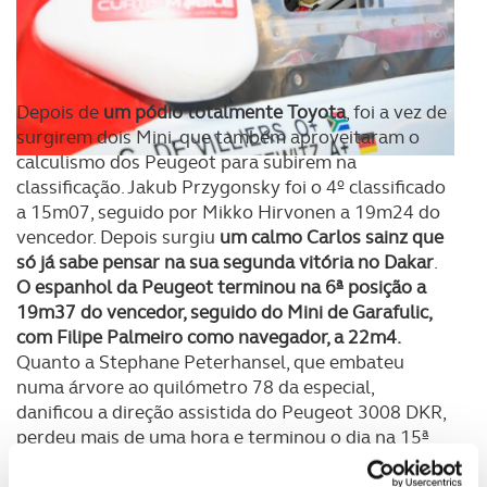
Depois de
um pódio totalmente Toyota
, foi a vez de
surgirem dois Mini, que também aproveitaram o
calculismo dos Peugeot para subirem na
classificação. Jakub Przygonsky foi o 4º classificado
a 15m07, seguido por Mikko Hirvonen a 19m24 do
vencedor. Depois surgiu
um calmo Carlos sainz que
só já sabe pensar na sua segunda vitória no Dakar
.
O espanhol da Peugeot terminou na 6ª posição a
19m37 do vencedor, seguido do Mini de Garafulic,
com Filipe Palmeiro como navegador, a 22m4.
Quanto a Stephane Peterhansel, que embateu
numa árvore ao quilómetro 78 da especial,
danificou a direção assistida do Peugeot 3008 DKR,
perdeu mais de uma hora e terminou o dia na 15ª
posição, caindo para o 4º lugar da classificação
geral.