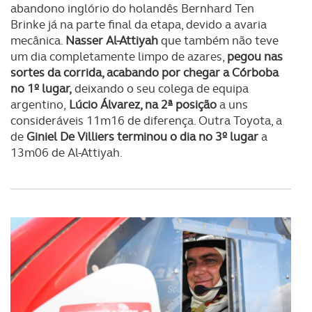
abandono inglório do holandês Bernhard Ten
Brinke já na parte final da etapa, devido a avaria
mecânica.
Nasser Al-Attiyah
que também não teve
um dia completamente limpo de azares,
pegou nas
sortes da corrida, acabando por chegar a Córboba
no 1º lugar,
deixando o seu colega de equipa
argentino,
Lúcio Álvarez, na 2ª posição
a uns
consideráveis 11m16 de diferença. Outra Toyota, a
de
Giniel De Villiers terminou o dia no 3º lugar
a
13m06 de Al-Attiyah.