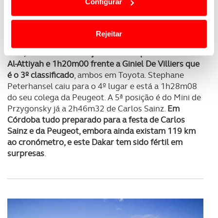
Configurar
termos e a todo o tempo as suas preferências e limitando
Quando falta apenas um dia de competição para o
o acesso a informações durante a navegação no
final do Dakar 2018, com um troço cronometrado
Website.
de 119 km, com partida e chegada a Córdoba, para a
Rejeitar
tão desejada consagração.
Carlos Sainz tem tudo na
mão, com uma liderança de 46m18 perante Nasser
Usamos cookies para melhorar a sua experiência digital,
Al-Attiyah e 1h20m00 frente a Giniel De Villiers que
personalizar conteúdos e anúncios, para lhe proporcionar
é o 3º classificado
, ambos em Toyota. Stephane
funcionalidades de redes sociais, bem como para
Peterhansel caiu para o 4º lugar e está a 1h28m08
analisar dados de navegação no nosso website.
do seu colega da Peugeot. A 5ª posição é do Mini de
Przygonsky já a 2h46m32 de Carlos Sainz.
Em
Adicionalmente partilhamos informação, relativa à sua
Córdoba tudo preparado para a festa de Carlos
utilização do nosso site de publicidade e de análise, com
Sainz e da Peugeot, embora ainda existam 119 km
parceiros e organizações na UE e em países terceiros.
ao cronómetro, e este Dakar tem sido fértil em
surpresas
.
O ACP garantirá que as transferências internacionais de
dados pessoais serão realizadas apenas com o seu
consentimento e quando tal se afigure estritamente
necessário no contexto dos serviços a prestar.
Realçamos que o bloqueio de certo tipo de Cookies e