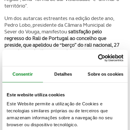
território”.
Um dos autarcas estreantes na edição deste ano,
Pedro Lobo, presidente da Câmara Municipal de
Sever do Vouga, manifestou
satisfação pelo
regresso do Rali de Portugal ao concelho que
preside, que apelidou de “berço” do rali nacional, 27
anos depois da última corrida para a competição
.
"Só por isto já valeu a pena ser presidente de
câmara", disse.
Consentir
Detalhes
Sobre os cookies
“
O Rali de Portugal faz parte do ADN de quem
nasceu na região Centro”, salientou ainda Anabela
Freitas, vice-presidente do Turismo Centro de
Este website utiliza cookies
Portugal
, lembrando que, em 2024, o Rali de
Portugal contribuiu para que a média de dormidas
Este Website permite a utilização de Cookies e
no Centro subisse para 1,8 dias nos dias da prova,
tecnologias similares próprias ou de terceiros que
“um número muito bom, já que a média [da região]
armazenam informações sobre a navegação no seu
se situa um pouco abaixo”. “Estou certa que com a
browser ou dispositivo tecnológico.