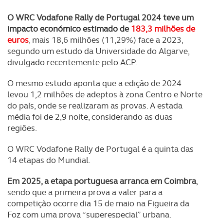
utilização do nosso site de publicidade e de análise, com
O WRC Vodafone Rally de Portugal 2024 teve um
parceiros e organizações na UE e em países terceiros.
impacto económico estimado de
183,3 milhões de
euros
, mais 18,6 milhões (11,29%) face a 2023,
O ACP garantirá que as transferências internacionais de
segundo um estudo da Universidade do Algarve,
dados pessoais serão realizadas apenas com o seu
divulgado recentemente pelo ACP.
consentimento e quando tal se afigure estritamente
necessário no contexto dos serviços a prestar.
O mesmo estudo aponta que a edição de 2024
levou 1,2 milhões de adeptos à zona Centro e Norte
Realçamos que o bloqueio de certo tipo de Cookies e
do país, onde se realizaram as provas. A estada
tecnologias similares pode ter impacto na sua
média foi de 2,9 noite, considerando as duas
experiência de navegação no Website e nos serviços
regiões.
disponibilizados.
O WRC Vodafone Rally de Portugal é a quinta das
Consulte a política de cookies do site.
14 etapas do Mundial.
Em 2025, a etapa portuguesa arranca em Coimbra
,
sendo que a primeira prova a valer para a
competição ocorre dia 15 de maio na Figueira da
Foz com uma prova “superespecial” urbana.