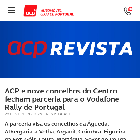
ACP e nove concelhos do Centro
fecham parceria para o Vodafone
Rally de Portugal
26 FEVEREIRO 2025
|
REVISTA ACP
A parceria visa os concelhos da Águeda,
Albergaria-a-Velha, Arganil, Coimbra, Figueira
da Foz, Góis, Lousã, Mortágua, Sever do Vouga.