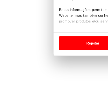
Estas informações permitem 
Website, mas também conhec
promover produtos e/ou serv
Em alguns casos, a utilizaç
tempo as suas preferências 
Rejeitar
Usamos cookies para melhorar
funcionalidades de redes so
Adicionalmente partilhamos i
e organizações na UE e em p
O ACP garantirá que as tran
consentimento e quando tal s
Realçamos que o bloqueio de 