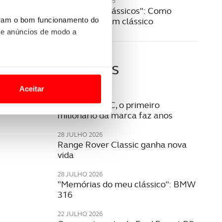
10 SETEMBRO 2025
"Oficina de Clássicos": Como
manter vivo um clássico
uram o bom funcionamento do
 e anúncios de modo a
Últimas
o nesses termos e a todo o
site.
Aceitar
05 AGOSTO 2026
 para lhe proporcionar
Opel Rekord C, o primeiro
milionário da marca faz anos
site.
28 JULHO 2026
e e de análise, com parceiros
Range Rover Classic ganha nova
vida
28 JULHO 2026
apenas com o seu
"Memórias do meu clássico": BMW
estar.
316
 na sua experiência de
22 JULHO 2026