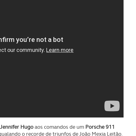
 Jennifer Hugo
aos comandos de um
Porsche 911
igualando o recorde de triunfos de João Mexia Leitão.