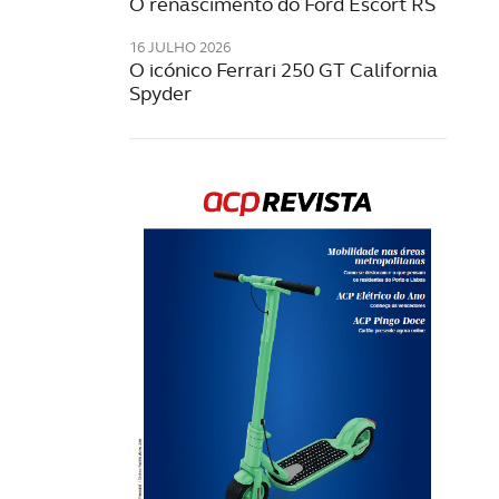
O renascimento do Ford Escort RS
16 JULHO 2026
O icónico Ferrari 250 GT California
Spyder
Rev
202