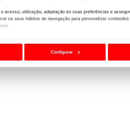
o acesso, utilização, adaptação às suas preferências e asseg
er os seus hábitos de navegação para personalizar conteúdos
iços.
ão destas tecnologias dependem do seu consentimento, definind
e limitando o acesso a informações durante a navegação no Web
Configurar
 a sua experiência digital, personalizar conteúdos e anúncios,
ciais, bem como para analisar dados de navegação no nosso web
nformação, relativa à sua utilização do nosso site de publicidad
aíses terceiros.
sferências internacionais de dados pessoais serão realizadas 
e afigure estritamente necessário no contexto dos serviços a pr
certo tipo de Cookies e tecnologias similares pode ter impacto