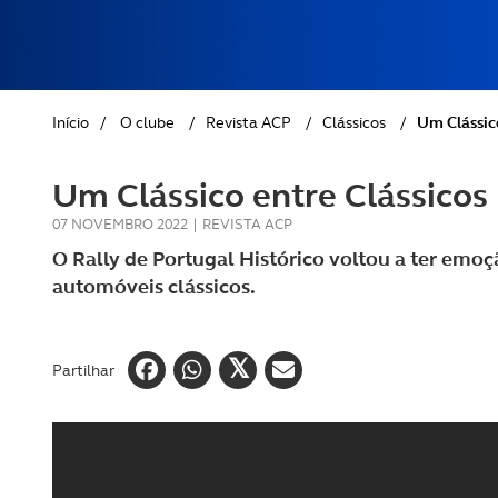
REVISTA ACP
PETS
SOBRE O ACP SEGUROS
CLÁSSICOS
Início
/
O clube
/
Revista ACP
/
Clássicos
/
Um Clássico
GOLFE
Um Clássico entre Clássicos
AUTOCARAVANISMO
07 NOVEMBRO 2022
|
REVISTA ACP
O Rally de Portugal Histórico voltou a ter emoçã
automóveis clássicos.
Partilhar