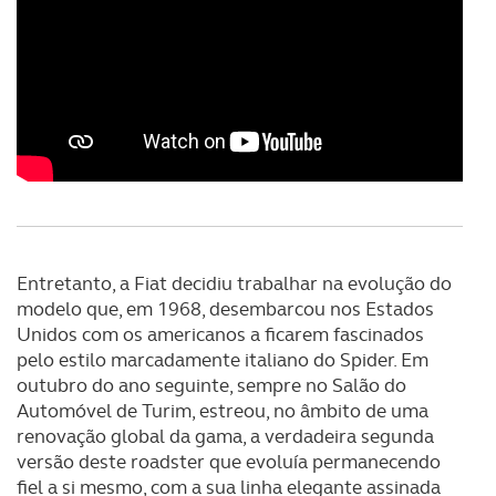
dados pessoais serão realizadas apenas com o seu
consentimento e quando tal se afigure estritamente
necessário no contexto dos serviços a prestar.
Realçamos que o bloqueio de certo tipo de Cookies e
tecnologias similares pode ter impacto na sua
experiência de navegação no Website e nos serviços
disponibilizados.
Consulte a política de cookies do site.
Entretanto, a Fiat decidiu trabalhar na evolução do
modelo que, em 1968, desembarcou nos Estados
Unidos com os americanos a ficarem fascinados
pelo estilo marcadamente italiano do Spider. Em
outubro do ano seguinte, sempre no Salão do
Automóvel de Turim, estreou, no âmbito de uma
renovação global da gama, a verdadeira segunda
versão deste roadster que evoluía permanecendo
fiel a si mesmo, com a sua linha elegante assinada