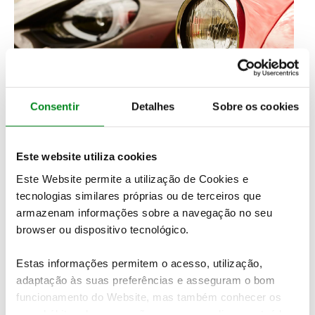
Consentir
Detalhes
Sobre os cookies
Este website utiliza cookies
Este Website permite a utilização de Cookies e
O modelo propunha boa parte da mecânica do Fiat
124 berlina, mas desde logo com precisas
tecnologias similares próprias ou de terceiros que
caraterísticas desportivas. A assinatura Pininfarina
armazenam informações sobre a navegação no seu
assegurava a elegância do design e dos interiores
browser ou dispositivo tecnológico.
do 124 Spider que, no conjunto, se distinguia
também pela qualidade geral dos acabamentos, dos
Estas informações permitem o acesso, utilização,
acessórios e das cores. Em suma, traduzia o estilo e
adaptação às suas preferências e asseguram o bom
as proporções mais atraentes do seu tempo: belo
funcionamento do Website, mas também conhecer os
entre as belas, já que, naquele dia 3 de novembro de
seus hábitos de navegação para personalizar conteúdos