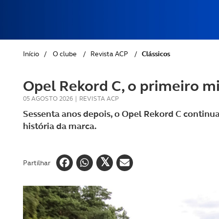
REVISTA ACP
PETS
SOBRE O ACP SEGUROS
CLÁSSICOS
Início
/
O clube
/
Revista ACP
/
Clássicos
GOLFE
Opel Rekord C, o primeiro mi
AUTOCARAVANISMO
05 AGOSTO 2026
|
REVISTA ACP
Sessenta anos depois, o Opel Rekord C continu
história da marca.
Partilhar