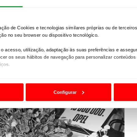
e duplo circuito e servofreio. O
aumento das
uecimento
contribuíram igualmente para melhorar o
zação de Cookies e tecnologias similares próprias ou de tercei
ão no seu browser ou dispositivo tecnológico.
o acesso, utilização, adaptação às suas preferências e asseg
er os seus hábitos de navegação para personalizar conteúdos
iços.
ão destas tecnologias dependem do seu consentimento, definind
e limitando o acesso a informações durante a navegação no Web
Configurar
 a sua experiência digital, personalizar conteúdos e anúncios,
ciais, bem como para analisar dados de navegação no nosso web
nformação, relativa à sua utilização do nosso site de publicidad
aíses terceiros.