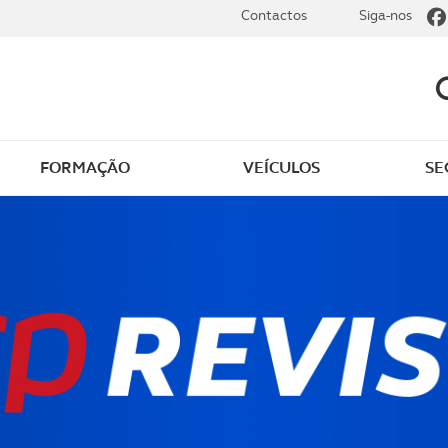
Contactos
Siga-nos
FORMAÇÃO
VEÍCULOS
SE
dade
Clássicos
mentos
Notícias do clube
s
Golfe
sts
Revista ACP Edição
impressa
rto