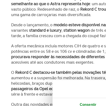
semelhante ao que o Astra representa hoje
: um aut
vasto público. Redesenhado de raiz, o
Rekord C trou
uma gama de carroçarias mais diversificada.
Desde o lançamento, o
modelo esteve disponível na
variantes
standard e luxury
,
station wagon
de três 
tarde, a família cresceu com a chegada do coupé fa
A oferta mecânica incluía motores CIH de quatro e s
potências entre os 58 e os 106 cv e cilindradas de 1,
procurava responder às necessidades de diferentes p
acessíveis até aos condutores mais exigentes.
O
Rekord C destacou-se também pelas inovações té
aumentou e a suspensão foi melhorada. Na traseira,
helicoidais, braços duplos e uma barra Panhard, to
passageiros da Opel equipado com molas helicoidais
série à frente e estavam disponíveis em opção no eix
Outra das novidades era o
sistema de travagem
. To
Consentir