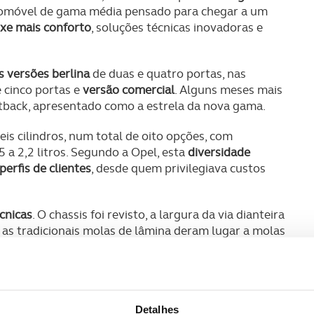
omóvel de gama média pensado para chegar a um
xe mais conforto
, soluções técnicas inovadoras e
s versões berlina
de duas e quatro portas, nas
e cinco portas e
versão comercial
. Alguns meses mais
stback, apresentado como a estrela da nova gama.
eis cilindros, num total de oito opções, com
5 a 2,2 litros. Segundo a Opel, esta
diversidade
erfis de clientes
, desde quem privilegiava custos
cnicas
. O chassis foi revisto, a largura da via dianteira
 as tradicionais molas de lâmina deram lugar a molas
rnando o
Rekord C no primeiro automóvel de
 no eixo traseiro
. As barras estabilizadoras eram de
o traseiro.
das as versões passaram a contar, de série, com
Detalhes