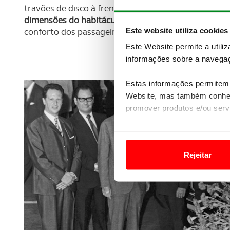
travões de disco à frente, um sistema de travagem d
dimensões do habitáculo
e um
novo sistema de aq
Este website utiliza cookies
conforto dos passageiros.
Este Website permite a utili
informações sobre a navegaç
Estas informações permitem 
Website, mas também conhec
promover produtos e/ou serv
Em alguns casos, a utilizaç
tempo as suas preferências 
Rejeitar
Usamos cookies para melhorar
funcionalidades de redes so
Adicionalmente partilhamos i
e organizações na UE e em p