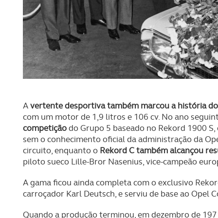
O ACP garantirá que as tran
consentimento e quando tal s
Realçamos que o bloqueio de 
navegação no Website e nos 
Consulte a política de cookie
A
vertente desportiva também marcou a história d
com um motor de 1,9 litros e 106 cv. No ano seguin
competição
do Grupo 5 baseado no Rekord 1900 S, d
sem o conhecimento oficial da administração da Ope
circuito, enquanto o
Rekord C também alcançou resul
piloto sueco Lille-Bror Nasenius, vice-campeão eur
A gama ficou ainda completa com o exclusivo Rekord
carroçador Karl Deutsch, e serviu de base ao Opel
Quando a produção terminou, em dezembro de 197