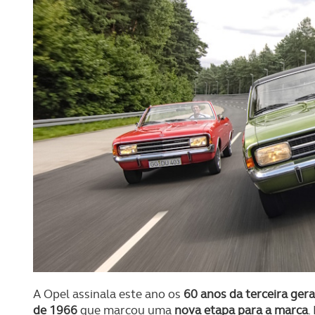
A Opel assinala este ano os
60 anos da terceira ger
de 1966
que marcou uma
nova etapa para a marca
.