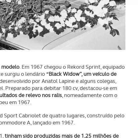
sferências internacionais de dados pessoais serão realizadas 
e afigure estritamente necessário no contexto dos serviços a pr
certo tipo de Cookies e tecnologias similares pode ter impacto
serviços disponibilizados.
s do site.
o modelo
. Em 1967 chegou o Rekord Sprint, equipado
te surgiu o lendário
“Black Widow”, um veículo de
esenvolvido por Anatol Lapine e alguns colegas,
l. Preparado para debitar 180 cv, destacou-se em
tados de relevo nos ralis
, nomeadamente com o
opeu em 1967.
 Sport Cabriolet de quatro lugares, construído pelo
 Commodore A, lançado em 1967.
1,
tinham sido produzidas mais de 1,25 milhões de