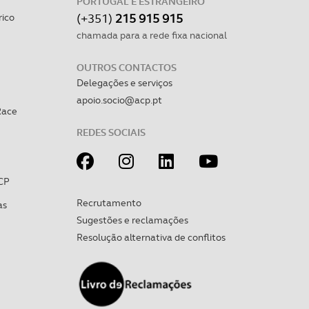
PORTUGAL E ESTRANGEIRO
(+351)
215 915 915
rico
chamada para a rede fixa nacional
OUTROS CONTACTOS
Delegações e serviços
apoio.socio@acp.pt
Race
REDES SOCIAIS
CP
Recrutamento
as
Sugestões e reclamações
Resolução alternativa de conflitos