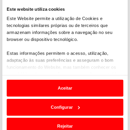
Este website utiliza cookies
Este Website permite a utilização de Cookies e
tecnologias similares próprias ou de terceiros que
armazenam informações sobre a navegação no seu
browser ou dispositivo tecnológico.
Estas informações permitem o acesso, utilização,
adaptação às suas preferências e asseguram o bom
funcionamento do Website, mas também conhecer os
seus hábitos de navegação para personalizar conteúdos
e anúncios de modo a promover produtos e/ou serviços.
Aceitar
Em alguns casos, a utilização destas tecnologias
dependem do seu consentimento, definindo nesses
Configurar
termos e a todo o tempo as suas preferências e limitando
o acesso a informações durante a navegação no
Website.
Rejeitar