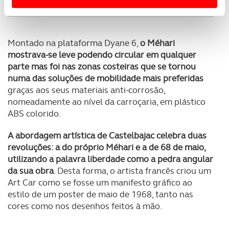
Usamos cookies para melhorar a sua experiência digital,
personalizar conteúdos e anúncios, para lhe proporcionar
funcionalidades de redes sociais, bem como para
Montado na plataforma Dyane 6,
o Méhari
analisar dados de navegação no nosso website.
mostrava-se leve podendo circular em qualquer
parte mas foi nas zonas costeiras que se tornou
Adicionalmente partilhamos informação, relativa à sua
numa das soluções de mobilidade mais preferidas
utilização do nosso site de publicidade e de análise, com
graças aos seus materiais anti-corrosão,
parceiros e organizações na UE e em países terceiros.
nomeadamente ao nível da carroçaria, em plástico
ABS colorido.
O ACP garantirá que as transferências internacionais de
A abordagem artística de Castelbajac celebra duas
dados pessoais serão realizadas apenas com o seu
revoluções: a do próprio Méhari e a de 68 de maio,
consentimento e quando tal se afigure estritamente
utilizando a palavra liberdade como a pedra angular
necessário no contexto dos serviços a prestar.
da sua obra
. Desta forma, o artista francês criou um
Art Car como se fosse um manifesto gráfico ao
Realçamos que o bloqueio de certo tipo de Cookies e
estilo de um poster de maio de 1968, tanto nas
tecnologias similares pode ter impacto na sua
cores como nos desenhos feitos à mão.
experiência de navegação no Website e nos serviços
disponibilizados.