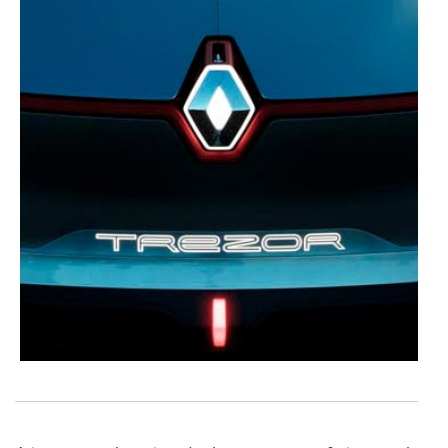
parceiros e organizações na UE e em países terceiros.
O ACP garantirá que as transferências internacionais de
dados pessoais serão realizadas apenas com o seu
consentimento e quando tal se afigure estritamente
necessário no contexto dos serviços a prestar.
Realçamos que o bloqueio de certo tipo de Cookies e
tecnologias similares pode ter impacto na sua
experiência de navegação no Website e nos serviços
disponibilizados.
Consulte a política de cookies do site.