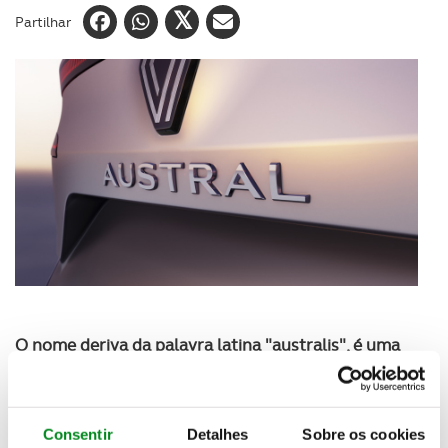
Partilhar
O nome deriva da palavra latina "australis", é uma
expressão presente em muitas línguas europeias
,
incluindo o francês, o que é importante para uma
marca orgulhosa das suas raízes. "Austral também
Consentir
Detalhes
Sobre os cookies
evoca as cores e o calor do hemisfério sul. É um