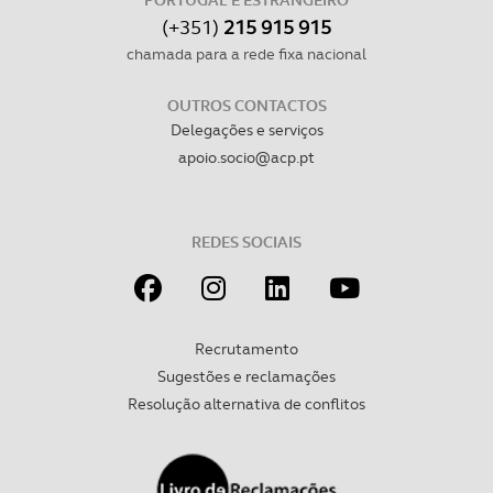
PORTUGAL E ESTRANGEIRO
consentimento e quando tal se afigure estritamente
(+351)
215 915 915
necessário no contexto dos serviços a prestar.
chamada para a rede fixa nacional
Realçamos que o bloqueio de certo tipo de Cookies e
OUTROS CONTACTOS
tecnologias similares pode ter impacto na sua
Delegações e serviços
experiência de navegação no Website e nos serviços
apoio.socio@acp.pt
disponibilizados.
Consulte a política de cookies do site.
REDES SOCIAIS
Recrutamento
Sugestões e reclamações
Resolução alternativa de conflitos