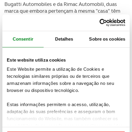
Bugatti Automobiles e da Rimac Automobili, duas
marca que embora pertençam à mesma "casa" têm
operações distintas.
A participação da Porsche na Bugatti Rimac passou
para as maões de um fundo de capitais norte-
Consentir
Detalhes
Sobre os cookies
americanos ligado à multimilionária família egípcia
Sawiris, cujos negócios incluem telecomunicações,
produção de fertilizantes, têxtil, engenheria e
Este website utiliza cookies
construção.
Este Website permite a utilização de Cookies e
tecnologias similares próprias ou de terceiros que
Além da participação da Bugatti Rimac, a Porsche
alienou também uma participação direta de 20,6%
armazenam informações sobre a navegação no seu
no Grupo Rimac, que passou para a HOF Capital,
browser ou dispositivo tecnológico.
uma firma de investimentos com sede nos EUA.
Estas informações permitem o acesso, utilização,
O valor do acordo, anunciado esta sexta-feira, não
adaptação às suas preferências e asseguram o bom
foi revelado. As negociações decorriam, pelo menos,
funcionamento do Website, mas também conhecer os
desde dezembro de 2025.
seus hábitos de navegação para personalizar conteúdos