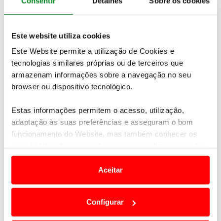
Consentir
Detalhes
Sobre os cookies
indústria automóvel. E neste vídeo, a Mercedes
mostra como pode ser esse futuro
Este website utiliza cookies
Este Website permite a utilização de Cookies e
tecnologias similares próprias ou de terceiros que
armazenam informações sobre a navegação no seu
browser ou dispositivo tecnológico.
Estas informações permitem o acesso, utilização,
adaptação às suas preferências e asseguram o bom
funcionamento do Website, mas também conhecer os
seus hábitos de navegação para personalizar conteúdos
e anúncios de modo a promover produtos e/ou serviços.
Aceitar
Em alguns casos, a utilização destas tecnologias
dependem do seu consentimento, definindo nesses
Configurar
termos e a todo o tempo as suas preferências e limitando
o acesso a informações durante a navegação no