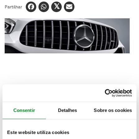
Partilhar
O renovado Mercedes-Benz GLA que deverá fazer a
Consentir
Detalhes
Sobre os cookies
sua estreia europeia no Salão de Genebra, em
março, para chegar pouco depois ao mercado
nacional, vai contar novos faróis com ilumonação
Este website utiliza cookies
LED, para-choques redesenhados, novas jantes e