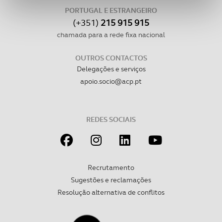
personalizar conteúdos e anúncios, para lhe proporcionar
PORTUGAL E ESTRANGEIRO
funcionalidades de redes sociais, bem como para
(+351)
215 915 915
analisar dados de navegação no nosso website.
chamada para a rede fixa nacional
Adicionalmente partilhamos informação, relativa à sua
OUTROS CONTACTOS
utilização do nosso site de publicidade e de análise, com
Delegações e serviços
parceiros e organizações na UE e em países terceiros.
apoio.socio@acp.pt
O ACP garantirá que as transferências internacionais de
dados pessoais serão realizadas apenas com o seu
REDES SOCIAIS
consentimento e quando tal se afigure estritamente
necessário no contexto dos serviços a prestar.
Realçamos que o bloqueio de certo tipo de Cookies e
Recrutamento
tecnologias similares pode ter impacto na sua
Sugestões e reclamações
experiência de navegação no Website e nos serviços
Resolução alternativa de conflitos
disponibilizados.
Consulte a política de cookies do site.