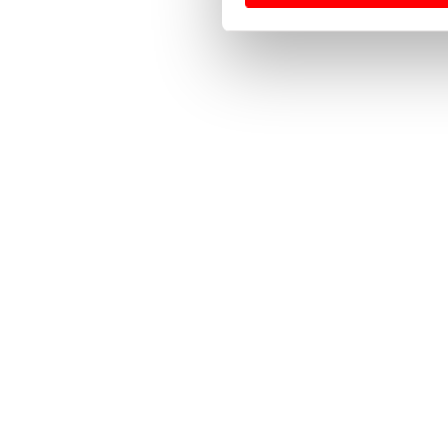
Usamos cookies para melhorar
funcionalidades de redes so
Adicionalmente partilhamos i
e organizações na UE e em p
O ACP garantirá que as tran
consentimento e quando tal s
Realçamos que o bloqueio de 
navegação no Website e nos 
Consulte a política de cookie