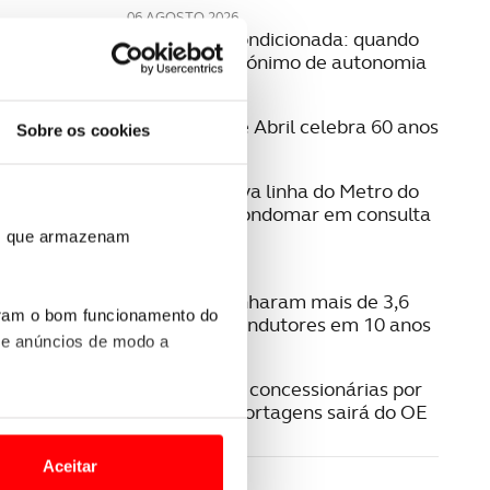
06 AGOSTO 2026
Mobilidade condicionada: quando
conduzir é sinónimo de autonomia
06 AGOSTO 2026
A Ponte 25 de Abril celebra 60 anos
Sobre os cookies
06 AGOSTO 2026
Estudo da nova linha do Metro do
Porto para Gondomar em consulta
pública
ros que armazenam
06 AGOSTO 2026
Radares apanharam mais de 3,6
uram o bom funcionamento do
milhões de condutores em 10 anos
 e anúncios de modo a
05 AGOSTO 2026
Pagamento a concessionárias por
isenção das portagens sairá do OE
o nesses termos e a todo o
site.
Aceitar