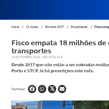
REVISTA ACP
PETS
SOBRE O ACP SEGUROS
CLÁSSICOS
Início
/
O clube
/
Revista ACP
/
Atualidade
/
Fisco em
GOLFE
Fisco empata 18 milhões de
AUTOCARAVANISMO
transportes
24 SETEMBRO 2020
|
REVISTA ACP
Desde 2017 que não estão a ser cobradas multas 
Porto e STCP. Já há prescrições este mês.
Partilhar