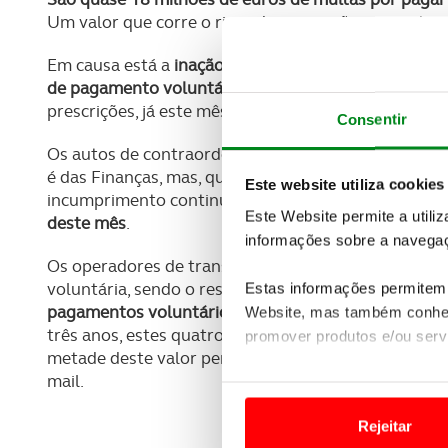
Um valor que corre o risco de prescrição, segundo re
Em causa está a
inação por parte do Ministério das 
de pagamento voluntário dos infratores
. E com o p
prescrições, já este mês. Menos de um terço dos in
Consentir
Os autos de contraordenação vão-se acumulando à esp
é das Finanças, mas, quando passa os três anos desd
Este website utiliza cookies
incumprimento continua sem punição,
com a agrava
Este Website permite a utili
deste mês
.
informações sobre a navegaç
Os operadores de transportes públicos só recebem 
voluntária, sendo o resto alvo de cobrança coerciva
Estas informações permitem 
pagamentos voluntários ronda os 30%.
No Metro do 
Website, mas também conhec
três anos, estes quatro operadores tiveram 2,2 milh
promover produtos e/ou serv
metade deste valor pertença ao Metro do Porto, que 
mail.
Em alguns casos, a utilizaç
tempo as suas preferências 
Rejeitar