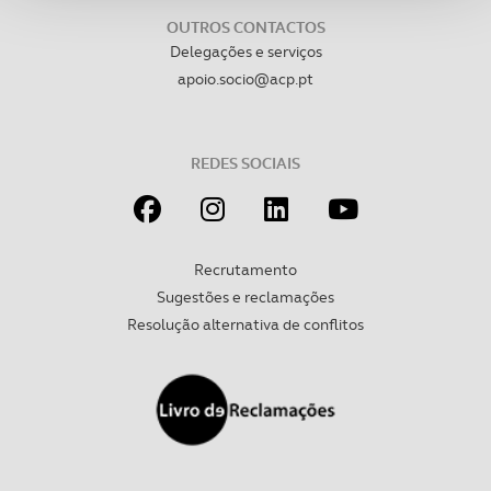
analisar dados de navegação no nosso website.
OUTROS CONTACTOS
Delegações e serviços
Adicionalmente partilhamos informação, relativa à sua
apoio.socio@acp.pt
utilização do nosso site de publicidade e de análise, com
parceiros e organizações na UE e em países terceiros.
REDES SOCIAIS
O ACP garantirá que as transferências internacionais de
dados pessoais serão realizadas apenas com o seu
consentimento e quando tal se afigure estritamente
necessário no contexto dos serviços a prestar.
Recrutamento
Sugestões e reclamações
Realçamos que o bloqueio de certo tipo de Cookies e
tecnologias similares pode ter impacto na sua
Resolução alternativa de conflitos
experiência de navegação no Website e nos serviços
disponibilizados.
Consulte a política de cookies do site.