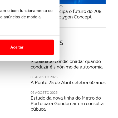
13 NOVEMBRO 2025
Peugeot antecipa o futuro do 208
uram o bom funcionamento do
com o novo Polygon Concept
 e anúncios de modo a
o nesses termos e a todo o
Últimas
site.
Aceitar
 para lhe proporcionar
06 AGOSTO 2026
Mobilidade condicionada: quando
site.
conduzir é sinónimo de autonomia
e e de análise, com parceiros
06 AGOSTO 2026
A Ponte 25 de Abril celebra 60 anos
06 AGOSTO 2026
apenas com o seu
Estudo da nova linha do Metro do
estar.
Porto para Gondomar em consulta
pública
 na sua experiência de