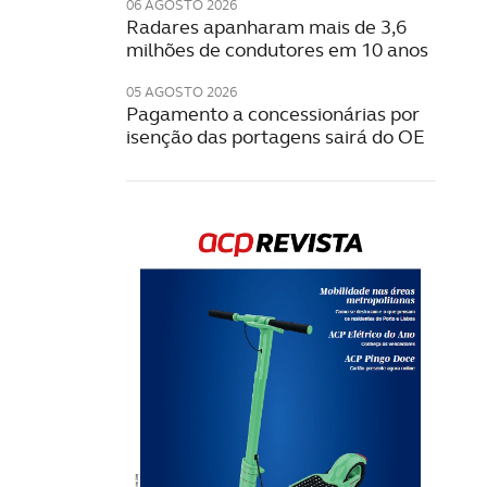
06 AGOSTO 2026
Radares apanharam mais de 3,6
milhões de condutores em 10 anos
05 AGOSTO 2026
Pagamento a concessionárias por
isenção das portagens sairá do OE
Rev
202