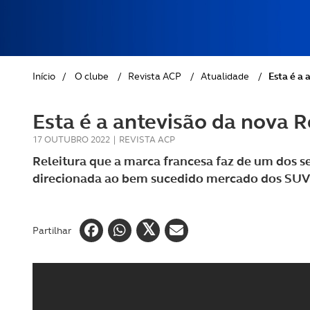
REVISTA ACP
PETS
SOBRE O ACP SEGUROS
CLÁSSICOS
Início
/
O clube
/
Revista ACP
/
Atualidade
/
Esta é a 
GOLFE
Esta é a antevisão da nova R
AUTOCARAVANISMO
17 OUTUBRO 2022
|
REVISTA ACP
Releitura que a marca francesa faz de um dos s
direcionada ao bem sucedido mercado dos SUV
Partilhar