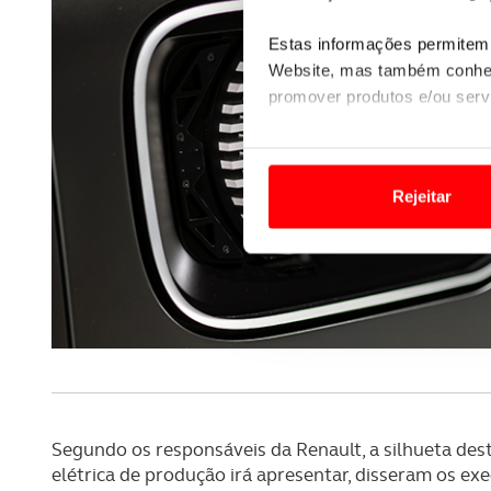
Estas informações permitem 
Website, mas também conhec
promover produtos e/ou serv
Em alguns casos, a utilizaç
tempo as suas preferências 
Rejeitar
Usamos cookies para melhorar
funcionalidades de redes so
Adicionalmente partilhamos i
e organizações na UE e em p
O ACP garantirá que as tran
consentimento e quando tal s
Segundo os responsáveis da Renault, a silhueta des
Realçamos que o bloqueio de 
elétrica de produção irá apresentar, disseram os e