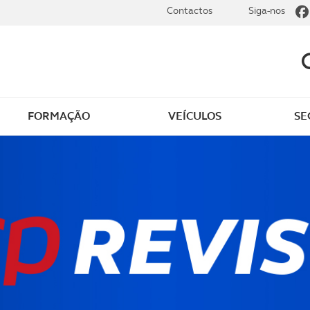
Contactos
Siga-nos
FORMAÇÃO
VEÍCULOS
SE
dade
Clássicos
mentos
Notícias do clube
s
Golfe
sts
Revista ACP Edição
impressa
rto