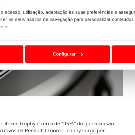
o acesso, utilização, adaptação às suas preferências e asseg
er os seus hábitos de navegação para personalizar conteúdos
iços.
ão destas tecnologias dependem do seu consentimento, definind
e limitando o acesso a informações durante a navegação no Web
Configurar
 a sua experiência digital, personalizar conteúdos e anúncios,
ciais, bem como para analisar dados de navegação no nosso web
nformação, relativa à sua utilização do nosso site de publicidad
aíses terceiros.
sferências internacionais de dados pessoais serão realizadas 
e afigure estritamente necessário no contexto dos serviços a pr
te 4ever Trophy é cerca de "95%" do que a versão
certo tipo de Cookies e tecnologias similares pode ter impacto
xecutivos da Renault. O nome Trophy surge por