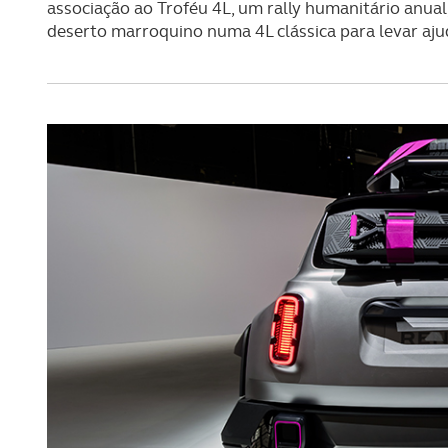
navegação no Website e nos 
associação ao Troféu 4L, um rally humanitário anua
deserto marroquino numa 4L clássica para levar aju
Consulte a política de cookie