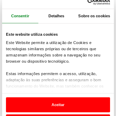
silhueta do bólide.
Consentir
Detalhes
Sobre os cookies
Este website utiliza cookies
Este Website permite a utilização de Cookies e
tecnologias similares próprias ou de terceiros que
armazenam informações sobre a navegação no seu
browser ou dispositivo tecnológico.
Estas informações permitem o acesso, utilização,
adaptação às suas preferências e asseguram o bom
funcionamento do Website, mas também conhecer os
Pelos detalhes que se podem ver ainda que
seus hábitos de navegação para personalizar conteúdos
encobertos, o design deste desportivo deve ser
e anúncios de modo a promover produtos e/ou serviços.
muito
semelhante ao do Bugatti Vision Gran
Aceitar
Turismo
que a marca mostrou em 2016 em Pebble
Em alguns casos, a utilização destas tecnologias
Beach.