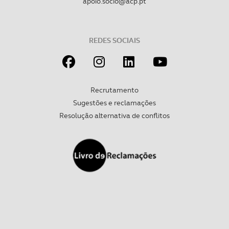
apoio.socio@acp.pt
Realçamos que o bloqueio de certo tipo de Cookies e
tecnologias similares pode ter impacto na sua
experiência de navegação no Website e nos serviços
REDES SOCIAIS
disponibilizados.
Consulte a política de cookies do site.
Recrutamento
Sugestões e reclamações
Resolução alternativa de conflitos