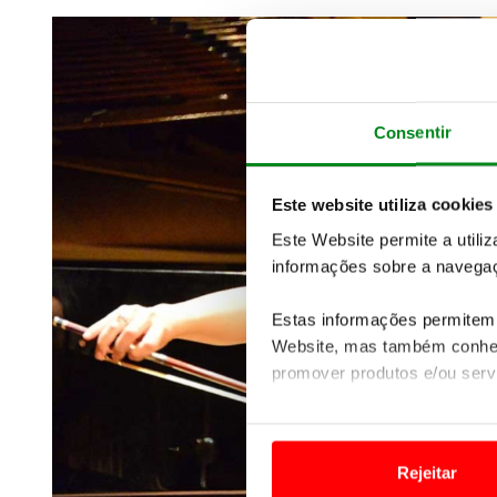
Consentir
Este website utiliza cookies
Este Website permite a utili
informações sobre a navegaç
Estas informações permitem 
Website, mas também conhec
promover produtos e/ou serv
Em alguns casos, a utilizaç
tempo as suas preferências 
Rejeitar