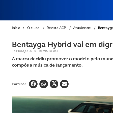
REVISTA ACP
PETS
SOBRE O ACP SEGUROS
CLÁSSICOS
Início
/
O clube
/
Revista ACP
/
Atualidade
/
Bentayga
GOLFE
Bentayga Hybrid vai em digr
AUTOCARAVANISMO
16 MARÇO 2018
|
REVISTA ACP
A marca decidiu promover o modelo pelo mundo 
compôs a música de lançamento.
Partilhar