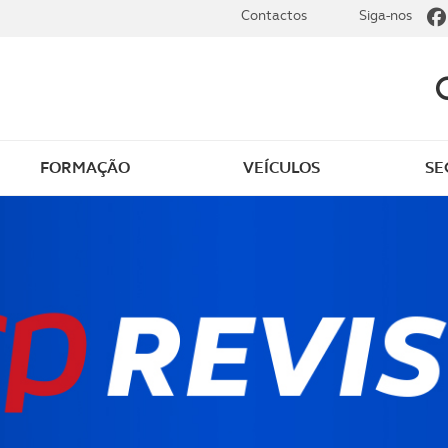
Contactos
Siga-nos
FORMAÇÃO
VEÍCULOS
SE
dade
Clássicos
mentos
Notícias do clube
s
Golfe
sts
Revista ACP Edição
impressa
rto