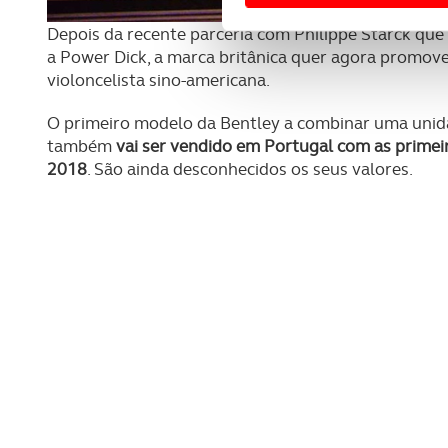
Usamos cookies para melhorar
Depois da recente parceria com Philippe Starck que
funcionalidades de redes so
a Power Dick, a marca britânica quer agora promov
violoncelista sino-americana.
Adicionalmente partilhamos i
e organizações na UE e em p
O primeiro modelo da Bentley a combinar uma unid
também
vai ser vendido em Portugal com as primeir
O ACP garantirá que as tran
2018
. São ainda desconhecidos os seus valores.
consentimento e quando tal s
Realçamos que o bloqueio de 
navegação no Website e nos 
Consulte a política de cookie