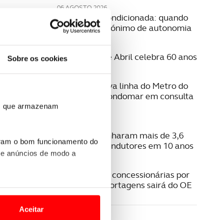
06 AGOSTO 2026
Mobilidade condicionada: quando
conduzir é sinónimo de autonomia
06 AGOSTO 2026
A Ponte 25 de Abril celebra 60 anos
Sobre os cookies
06 AGOSTO 2026
Estudo da nova linha do Metro do
Porto para Gondomar em consulta
pública
ros que armazenam
06 AGOSTO 2026
Radares apanharam mais de 3,6
uram o bom funcionamento do
milhões de condutores em 10 anos
 e anúncios de modo a
05 AGOSTO 2026
Pagamento a concessionárias por
isenção das portagens sairá do OE
o nesses termos e a todo o
site.
Aceitar