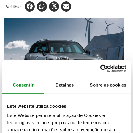
Partilhar
Consentir
Detalhes
Sobre os cookies
Depois da BMW ter produzido veículos elétricos,
Este website utiliza cookies
agora é a vez da Mini também se render às
Este Website permite a utilização de Cookies e
tecnologias elétricas apresentando em finais de
2019 o seu proximo modelo com zero emissões.
tecnologias similares próprias ou de terceiros que
armazenam informações sobre a navegação no seu