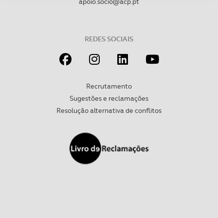
apoio.socio@acp.pt
Adicionalmente partilhamos informação, relativa à sua
utilização do nosso site de publicidade e de análise, com
parceiros e organizações na UE e em países terceiros.
REDES SOCIAIS
O ACP garantirá que as transferências internacionais de
dados pessoais serão realizadas apenas com o seu
consentimento e quando tal se afigure estritamente
Recrutamento
necessário no contexto dos serviços a prestar.
Sugestões e reclamações
Resolução alternativa de conflitos
Realçamos que o bloqueio de certo tipo de Cookies e
tecnologias similares pode ter impacto na sua
experiência de navegação no Website e nos serviços
disponibilizados.
Consulte a política de cookies do site.