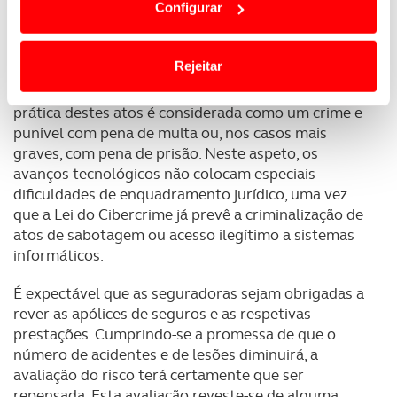
Configurar
responsabilidade e aos dilemas “morais” que se
termos e a todo o tempo as suas preferências e limitando
podem colocar, uma das preocupações dos
o acesso a informações durante a navegação no
fabricantes destes veículos é proteger os respetivos
Website.
Rejeitar
sistemas contra ataques maliciosos de terceiros,
isto é, contra o hacking. À luz da lei portuguesa, a
Usamos cookies para melhorar a sua experiência digital,
prática destes atos é considerada como um crime e
personalizar conteúdos e anúncios, para lhe proporcionar
punível com pena de multa ou, nos casos mais
funcionalidades de redes sociais, bem como para
graves, com pena de prisão. Neste aspeto, os
analisar dados de navegação no nosso website.
avanços tecnológicos não colocam especiais
dificuldades de enquadramento jurídico, uma vez
Adicionalmente partilhamos informação, relativa à sua
que a Lei do Cibercrime já prevê a criminalização de
utilização do nosso site de publicidade e de análise, com
atos de sabotagem ou acesso ilegítimo a sistemas
parceiros e organizações na UE e em países terceiros.
informáticos.
O ACP garantirá que as transferências internacionais de
É expectável que as seguradoras sejam obrigadas a
dados pessoais serão realizadas apenas com o seu
rever as apólices de seguros e as respetivas
consentimento e quando tal se afigure estritamente
prestações. Cumprindo-se a promessa de que o
número de acidentes e de lesões diminuirá, a
necessário no contexto dos serviços a prestar.
avaliação do risco terá certamente que ser
repensada. Esta avaliação reveste-se de alguma
Realçamos que o bloqueio de certo tipo de Cookies e