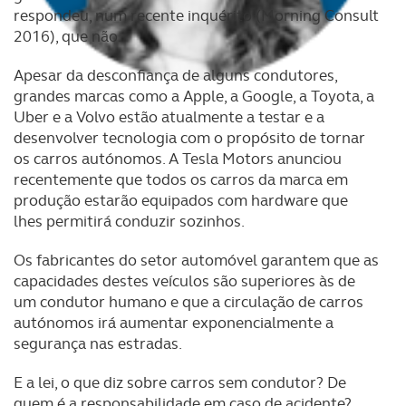
respondeu, num recente inquérito (Morning Consult
2016), que não.
Apesar da desconfiança de alguns condutores,
grandes marcas como a Apple, a Google, a Toyota, a
Uber e a Volvo estão atualmente a testar e a
desenvolver tecnologia com o propósito de tornar
os carros autónomos. A Tesla Motors anunciou
recentemente que todos os carros da marca em
produção estarão equipados com hardware que
lhes permitirá conduzir sozinhos.
Os fabricantes do setor automóvel garantem que as
capacidades destes veículos são superiores às de
um condutor humano e que a circulação de carros
autónomos irá aumentar exponencialmente a
segurança nas estradas.
E a lei, o que diz sobre carros sem condutor? De
quem é a responsabilidade em caso de acidente?