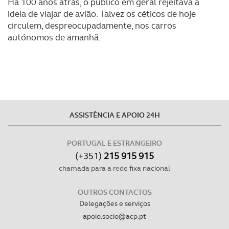
Há 100 anos atrás, o público em geral rejeitava a
ideia de viajar de avião. Talvez os céticos de hoje
circulem, despreocupadamente, nos carros
autónomos de amanhã.
ASSISTÊNCIA E APOIO 24H
PORTUGAL E ESTRANGEIRO
(+351)
215 915 915
chamada para a rede fixa nacional
OUTROS CONTACTOS
Delegações e serviços
apoio.socio@acp.pt