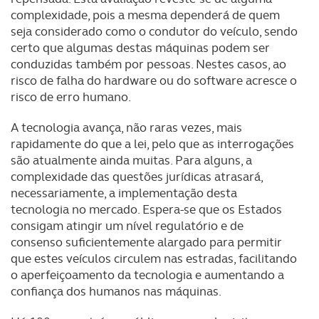
complexidade, pois a mesma dependerá de quem
tecnologias similares pode ter impacto na sua
seja considerado como o condutor do veículo, sendo
experiência de navegação no Website e nos serviços
certo que algumas destas máquinas podem ser
disponibilizados.
conduzidas também por pessoas. Nestes casos, ao
risco de falha do hardware ou do software acresce o
Consulte a política de cookies do site.
risco de erro humano.
A tecnologia avança, não raras vezes, mais
rapidamente do que a lei, pelo que as interrogações
são atualmente ainda muitas. Para alguns, a
complexidade das questões jurídicas atrasará,
necessariamente, a implementação desta
tecnologia no mercado. Espera-se que os Estados
consigam atingir um nível regulatório e de
consenso suficientemente alargado para permitir
que estes veículos circulem nas estradas, facilitando
o aperfeiçoamento da tecnologia e aumentando a
confiança dos humanos nas máquinas.