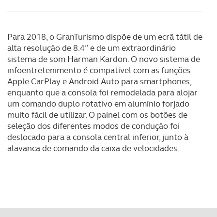
dados pessoais serão realizadas apenas com o seu
consentimento e quando tal se afigure estritamente
necessário no contexto dos serviços a prestar.
Para 2018, o GranTurismo dispõe de um ecrã tátil de
alta resolução de 8.4” e de um extraordinário
Realçamos que o bloqueio de certo tipo de Cookies e
sistema de som Harman Kardon. O novo sistema de
tecnologias similares pode ter impacto na sua
infoentretenimento é compatível com as funções
experiência de navegação no Website e nos serviços
Apple CarPlay e Android Auto para smartphones,
disponibilizados.
enquanto que a consola foi remodelada para alojar
um comando duplo rotativo em alumínio forjado
Consulte a política de cookies do site.
muito fácil de utilizar. O painel com os botões de
seleção dos diferentes modos de condução foi
deslocado para a consola central inferior, junto à
alavanca de comando da caixa de velocidades.