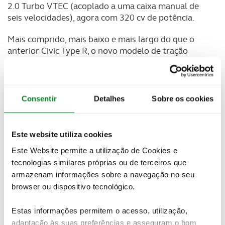
2.0 Turbo VTEC (acoplado a uma caixa manual de
seis velocidades), agora com 320 cv de potência.
Mais comprido, mais baixo e mais largo do que o
anterior Civic Type R, o novo modelo de tração
dianteira, que tentará em breve recuperar o recorde
da volta mais rápida a Nürburgring na categoria,
conta com amortecimento variável e um seletor de
três modos de condução (Confort, Sport e +R, para
Consentir
Detalhes
Sobre os cookies
pista), tal como uma asa traseira de grandes
dimensões.
Este website utiliza cookies
No novo Type R, a suspensão foi também
Este Website permite a utilização de Cookies e
modificada face ao modelo convencional, contando
tecnologias similares próprias ou de terceiros que
com mudanças específicas na suspensão e no
armazenam informações sobre a navegação no seu
chassis. Vai ser produzido em Swindon, Wiltshire
browser ou dispositivo tecnológico.
(Reino Unido), e deverá chegar ao mercado nacional
ainda este ano.
Estas informações permitem o acesso, utilização,
O stand da marca no salão suíço contou ainda com
adaptação às suas preferências e asseguram o bom