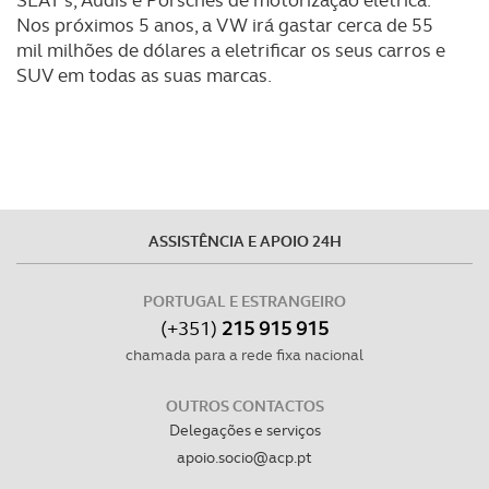
SEAT's, Audis e Porsches de motorização elétrica.
Adicionalmente partilhamos informação, relativa à sua
Nos próximos 5 anos, a VW irá gastar cerca de 55
utilização do nosso site de publicidade e de análise, com
mil milhões de dólares a eletrificar os seus carros e
parceiros e organizações na UE e em países terceiros.
SUV em todas as suas marcas.
O ACP garantirá que as transferências internacionais de
dados pessoais serão realizadas apenas com o seu
consentimento e quando tal se afigure estritamente
necessário no contexto dos serviços a prestar.
Realçamos que o bloqueio de certo tipo de Cookies e
ASSISTÊNCIA E APOIO 24H
tecnologias similares pode ter impacto na sua
experiência de navegação no Website e nos serviços
PORTUGAL E ESTRANGEIRO
disponibilizados.
(+351)
215 915 915
chamada para a rede fixa nacional
Consulte a política de cookies do site.
OUTROS CONTACTOS
Delegações e serviços
apoio.socio@acp.pt