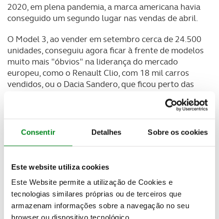
2020, em plena pandemia, a marca americana havia
conseguido um segundo lugar nas vendas de abril.
O Model 3, ao vender em setembro cerca de 24.500
unidades, conseguiu agora ficar à frente de modelos
muito mais "óbvios" na liderança do mercado
europeu, como o Renault Clio, com 18 mil carros
vendidos, ou o Dacia Sandero, que ficou perto das
18 mil unidades comercializadas. Em termos
percentuais, o Model 3 subiu em 58% o volume de
transações face a setembro de 2020, ao passo que
os seis modelos seguintes na tabela tiveram perdas
Consentir
Detalhes
Sobre os cookies
entre os 3 e os 39%.
Dentro do segmento dos carros elétricos, a
Este website utiliza cookies
liderança da Tesla está a ser pressionada pela
Este Website permite a utilização de Cookies e
Volkswagen e pelo seu exército de marcas, mas
tecnologias similares próprias ou de terceiros que
voltando aos números de setembro, Elon Musk,
fundador da Tesla, conseguiu ainda colocar o Model
armazenam informações sobre a navegação no seu
Y, com vendas ligeiramente superiores ao I.D3 da
browser ou dispositivo tecnológico.