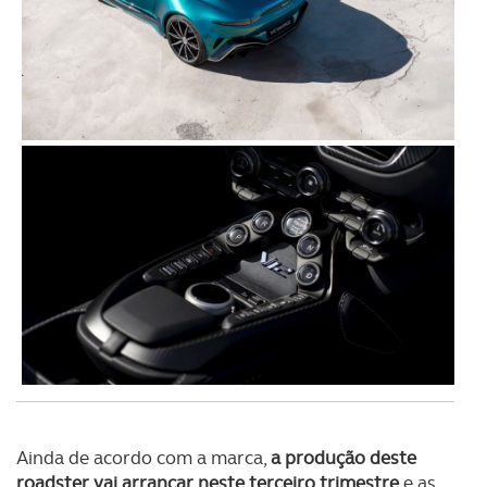
utilização do nosso site de publicidade e de análise, com
parceiros e organizações na UE e em países terceiros.
O ACP garantirá que as transferências internacionais de
dados pessoais serão realizadas apenas com o seu
consentimento e quando tal se afigure estritamente
necessário no contexto dos serviços a prestar.
Realçamos que o bloqueio de certo tipo de Cookies e
tecnologias similares pode ter impacto na sua
experiência de navegação no Website e nos serviços
disponibilizados.
Consulte a política de cookies do site.
Ainda de acordo com a marca,
a produção deste
roadster vai arrancar neste terceiro trimestre
e as