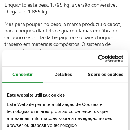
Enquanto este pesa 1.795 kg, a versão conversível
chega aos 1.855 kg.
Mas para poupar no peso, a marca produziu o capot,
para-choques dianteiro e guarda-lamas em fibra de
carbono e a porta da bagageira e o para-choques
traseiro em materiais compósitos. O sistema de
escape desenvolvido com recurso a aço mais fino
também permitiu reduzir 7,2 kg e o sistema de
travagem em carbono mais 23 kg. Como opção,
existe ainda a possibilidade deste V12 Vantage
Consentir
Detalhes
Sobre os cookies
Roadster se tornar ainda mais leve ao equipar
bancos em carbono que permitem retirar mais 7,3
kg.
Este website utiliza cookies
Este Website permite a utilização de Cookies e
tecnologias similares próprias ou de terceiros que
armazenam informações sobre a navegação no seu
browser ou dispositivo tecnológico.