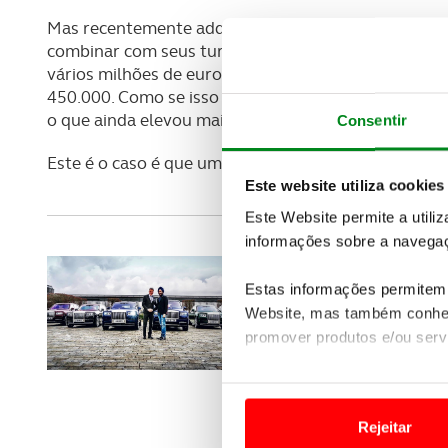
Mas recentemente adquiriu seis Rolls-Royce em três c
combinar com seus turbantes. Havia três Cullinan 
vários milhões de euros, tendo em conta que o SUV 
450.000. Como se isso não bastasse, o protagonista d
o que ainda elevou mais o custo de aquisição.
Consentir
Este é o caso é que uma imagem vale por mil palavr
Este website utiliza cookies
Este Website permite a utili
informações sobre a navegaç
Estas informações permitem 
Website, mas também conhec
promover produtos e/ou serv
Em alguns casos, a utilizaç
tempo as suas preferências 
Rejeitar