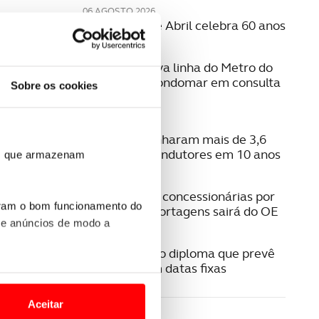
06 AGOSTO 2026
A Ponte 25 de Abril celebra 60 anos
06 AGOSTO 2026
Estudo da nova linha do Metro do
Porto para Gondomar em consulta
Sobre os cookies
pública
06 AGOSTO 2026
Radares apanharam mais de 3,6
milhões de condutores em 10 anos
ros que armazenam
05 AGOSTO 2026
Pagamento a concessionárias por
uram o bom funcionamento do
isenção das portagens sairá do OE
 e anúncios de modo a
04 AGOSTO 2026
IUC. Publicado diploma que prevê
liquidação em datas fixas
o nesses termos e a todo o
site.
Aceitar