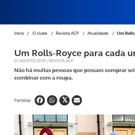
REVISTA ACP
PETS
SOBRE O ACP SEGUROS
CLÁSSICOS
Início
/
O clube
/
Revista ACP
/
Atualidade
/
Um Rolls
GOLFE
Um Rolls-Royce para cada u
AUTOCARAVANISMO
07 AGOSTO 2019
|
REVISTA ACP
Não há muitas pessoas que possam comprar seis
combinar com a roupa.
Partilhar