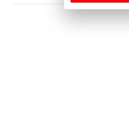
Usamos cookies para melhorar
funcionalidades de redes so
Adicionalmente partilhamos i
e organizações na UE e em p
O ACP garantirá que as tran
consentimento e quando tal s
Realçamos que o bloqueio de 
navegação no Website e nos 
Consulte a política de cookie