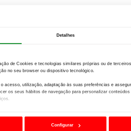
ores diferentes: safira, esmeralda e rubi, para
e três outros Phantom, para os quais desembolsou
vale mais de 300.000 euros e a limusine, quase
esta história personalizou os seis veículos a gosto,
Detalhes
as:
zação de Cookies e tecnologias similares próprias ou de tercei
ão no seu browser ou dispositivo tecnológico.
o acesso, utilização, adaptação às suas preferências e asseg
er os seus hábitos de navegação para personalizar conteúdos
iços.
ão destas tecnologias dependem do seu consentimento, definind
e limitando o acesso a informações durante a navegação no Web
Configurar