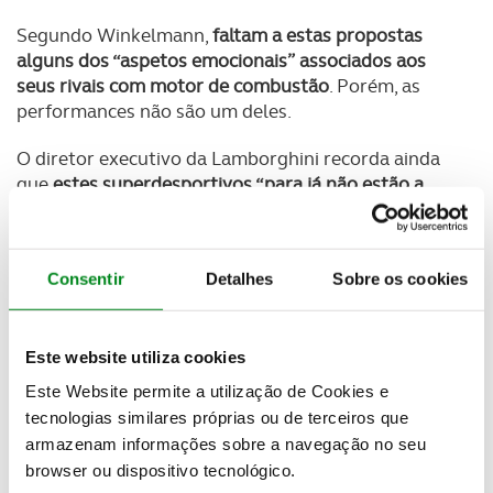
Segundo Winkelmann,
faltam a estas propostas
alguns dos “aspetos emocionais” associados aos
seus rivais com motor de combustão
. Porém, as
performances não são um deles.
O diretor executivo da Lamborghini recorda ainda
que
estes superdesportivos “para já não estão a
vender muito bem”.
Por esta razão, afirma que “é
ainda demasiado cedo para apostar em
superdesportivos 100% elétricos, temos de esperar
Consentir
Detalhes
Sobre os cookies
para ver como será no futuro”.
Como alternativa o
diretor executivo da
Lamborghini aponta as propostas híbridas
plug-in
Este website utiliza cookies
como o Revuelto
. Segundo este, ao recorrer a esta
Este Website permite a utilização de Cookies e
tecnologia é possível conjugar as emoções
tecnologias similares próprias ou de terceiros que
associadas ao motor de combustão à circulação
armazenam informações sobre a navegação no seu
sem emissões permitida pela motorização elétrica.
browser ou dispositivo tecnológico.