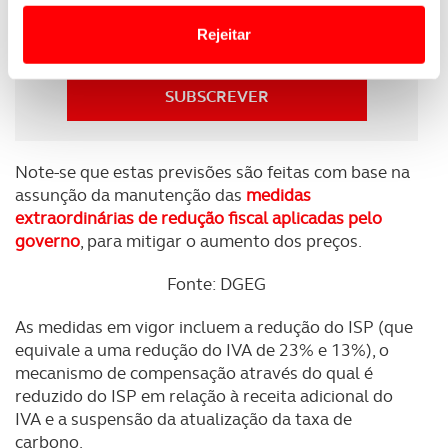
Receba as novidades do mundo automóvel e
Website.
Rejeitar
do universo ACP.
Usamos cookies para melhorar a sua experiência digital,
SUBSCREVER
personalizar conteúdos e anúncios, para lhe proporcionar
funcionalidades de redes sociais, bem como para
analisar dados de navegação no nosso website.
Note-se que estas previsões são feitas com base na
Adicionalmente partilhamos informação, relativa à sua
assunção da manutenção das
medidas
utilização do nosso site de publicidade e de análise, com
extraordinárias de redução fiscal aplicadas pelo
governo
, para mitigar o aumento dos preços.
parceiros e organizações na UE e em países terceiros.
Fonte: DGEG
O ACP garantirá que as transferências internacionais de
dados pessoais serão realizadas apenas com o seu
As medidas em vigor incluem a redução do ISP (que
consentimento e quando tal se afigure estritamente
equivale a uma redução do IVA de 23% e 13%), o
necessário no contexto dos serviços a prestar.
mecanismo de compensação através do qual é
reduzido do ISP em relação à receita adicional do
Realçamos que o bloqueio de certo tipo de Cookies e
IVA e a suspensão da atualização da taxa de
tecnologias similares pode ter impacto na sua
carbono.