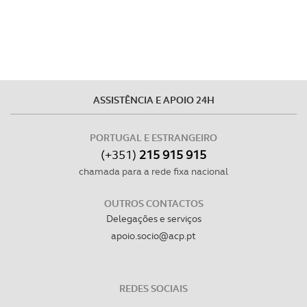
experiência de navegação no Website e nos serviços
disponibilizados.
Consulte a política de cookies do site.
ASSISTÊNCIA E APOIO 24H
PORTUGAL E ESTRANGEIRO
(+351)
215 915 915
chamada para a rede fixa nacional
OUTROS CONTACTOS
Delegações e serviços
apoio.socio@acp.pt
REDES SOCIAIS