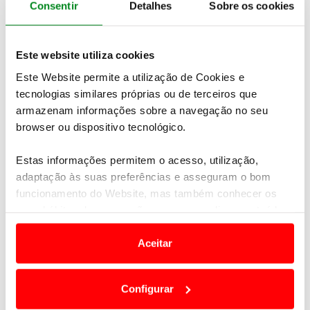
semana, o
preço médio do gasóleo simples deverá
Consentir
Detalhes
Sobre os cookies
fixar-se nos 1,592 €/l enquanto o da gasolina
simples 95 deverá manter-se nos 1,703 €/l
.
Este website utiliza cookies
Este Website permite a utilização de Cookies e
tecnologias similares próprias ou de terceiros que
armazenam informações sobre a navegação no seu
browser ou dispositivo tecnológico.
Estas informações permitem o acesso, utilização,
adaptação às suas preferências e asseguram o bom
funcionamento do Website, mas também conhecer os
seus hábitos de navegação para personalizar conteúdos
e anúncios de modo a promover produtos e/ou serviços.
Aceitar
Em alguns casos, a utilização destas tecnologias
dependem do seu consentimento, definindo nesses
Configurar
termos e a todo o tempo as suas preferências e limitando
Newsletter Revista
o acesso a informações durante a navegação no