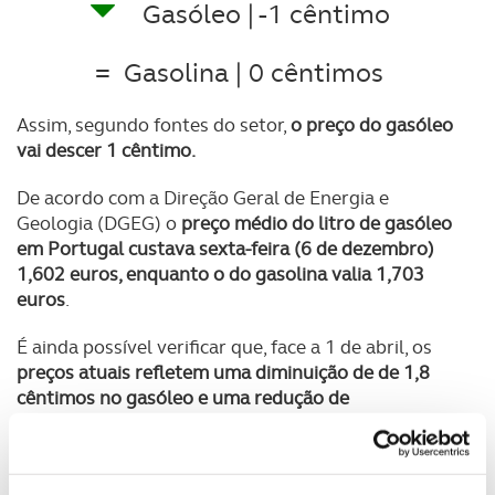
Gasóleo | -1 cêntimo
=
Gasolina | 0 cêntimos
Assim, segundo fontes do setor,
o preço do gasóleo
vai descer 1 cêntimo.
De acordo com a Direção Geral de Energia e
Geologia (DGEG) o
preço médio do litro de gasóleo
em Portugal custava sexta-feira (6 de dezembro)
1,602 euros
, enquanto o do gasolina valia
1,703
euros
.
É ainda possível verificar que, face a 1 de abril, os
preços atuais refletem uma diminuição de
de 1,8
cêntimos no gasóleo
e uma redução de
9,3
cêntimos na gasolina
.
Caso se confirmem as previsões para a próxima