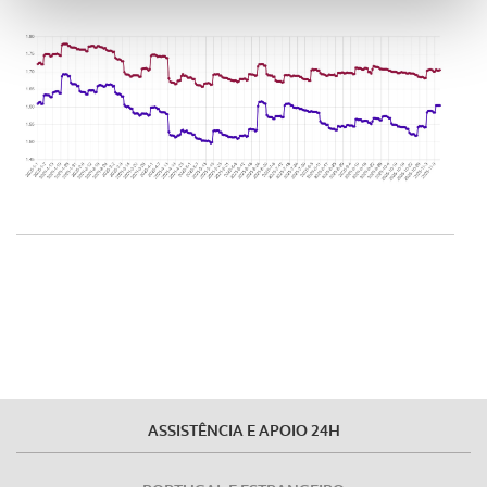
funcionalidades de redes sociais, bem como para
analisar dados de navegação no nosso website.
Adicionalmente partilhamos informação, relativa à sua
utilização do nosso site de publicidade e de análise, com
parceiros e organizações na UE e em países terceiros.
O ACP garantirá que as transferências internacionais de
dados pessoais serão realizadas apenas com o seu
consentimento e quando tal se afigure estritamente
necessário no contexto dos serviços a prestar.
Realçamos que o bloqueio de certo tipo de Cookies e
tecnologias similares pode ter impacto na sua
experiência de navegação no Website e nos serviços
disponibilizados.
ASSISTÊNCIA E APOIO 24H
Consulte a política de cookies do site.