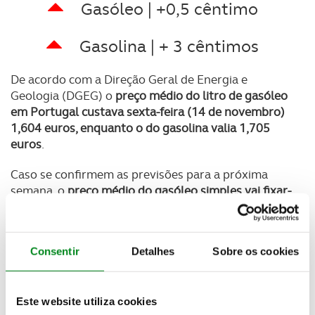
Gasóleo | +0,5 cêntimo
Gasolina | + 3 cêntimos
De acordo com a Direção Geral de Energia e
Geologia (DGEG) o
preço médio do litro de gasóleo
em Portugal custava sexta-feira (14 de novembro)
1,604 euros
, enquanto o do gasolina valia
1,705
euros
.
Caso se confirmem as previsões para a próxima
semana, o
preço médio do gasóleo simples vai fixar-
se nos 1,609 euros e o da gasolina simples 95 vai
crescer para os 1,735 euros.
Consentir
Detalhes
Sobre os cookies
Newsletter Revista
Receba as novidades do mundo automóvel e
Este website utiliza cookies