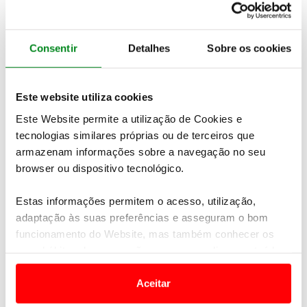
No caso da
Ponte 25 de Abril
os veículos de Classe
1 passaram a pagar
2,10 euros, mais 10 cêntimos do
que em 2023
.
Consentir
Detalhes
Sobre os cookies
Já entrar em Lisboa através da Ponte Vasco da
Gama custa agora
3,20 euros, mais 15 cêntimos do
Este website utiliza cookies
que em 2023
.
Este Website permite a utilização de Cookies e
tecnologias similares próprias ou de terceiros que
armazenam informações sobre a navegação no seu
Newsletter Revista
browser ou dispositivo tecnológico.
Receba as novidades do mundo automóvel e
do universo ACP.
Estas informações permitem o acesso, utilização,
adaptação às suas preferências e asseguram o bom
SUBSCREVER
funcionamento do Website, mas também conhecer os
seus hábitos de navegação para personalizar conteúdos
e anúncios de modo a promover produtos e/ou serviços.
No que respeita às restantes classes de veículos, o
Aceitar
aumento deverá variar entre os 0,25 euros e os 0,50
Em alguns casos, a utilização destas tecnologias