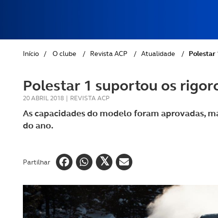
REVISTA ACP
PETS
SOBRE O ACP SEGUROS
CLÁSSICOS
Início
/
O clube
/
Revista ACP
/
Atualidade
/
Polestar 
GOLFE
Polestar 1 suportou os rigor
AUTOCARAVANISMO
20 ABRIL 2018
|
REVISTA ACP
As capacidades do modelo foram aprovadas, mas
do ano.
Partilhar