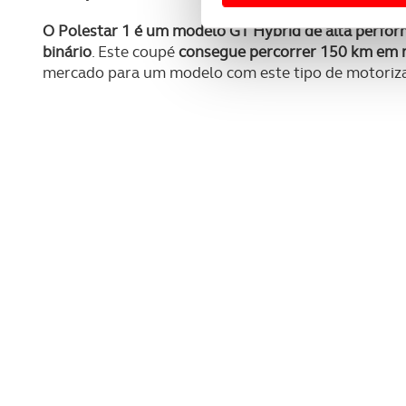
Usamos cookies para melhorar
O Polestar 1 é um modelo GT Hybrid de alta perfor
funcionalidades de redes so
binário
. Este coupé
consegue percorrer 150 km em 
mercado para um modelo com este tipo de motoriza
Adicionalmente partilhamos i
e organizações na UE e em p
O ACP garantirá que as tran
consentimento e quando tal s
Realçamos que o bloqueio de 
navegação no Website e nos 
Consulte a política de cookie