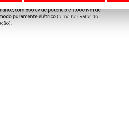
 a sua experiência digital, personalizar conteúdos e anúncios,
mance, com 600 cv de potência e 1.000 Nm de
ciais, bem como para analisar dados de navegação no nosso web
modo puramente elétrico
(o melhor valor do
ção).
nformação, relativa à sua utilização do nosso site de publicidad
aíses terceiros.
sferências internacionais de dados pessoais serão realizadas 
e afigure estritamente necessário no contexto dos serviços a pr
certo tipo de Cookies e tecnologias similares pode ter impacto
serviços disponibilizados.
s do site.