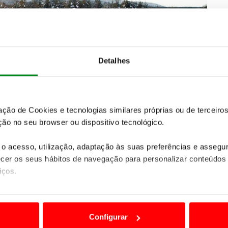
Detalhes
zação de Cookies e tecnologias similares próprias ou de tercei
ão no seu browser ou dispositivo tecnológico.
o acesso, utilização, adaptação às suas preferências e asseg
er os seus hábitos de navegação para personalizar conteúdos
iços.
enheiros foram excelentes após
estes testes de
sticas tradicionais dos automóveis como a suspensão
ão destas tecnologias dependem do seu consentimento, definind
 modelo GT Hybrid de alta performance, as
e limitando o acesso a informações durante a navegação no Web
 especial
e foram, também elas alvo de uma extensa
Configurar