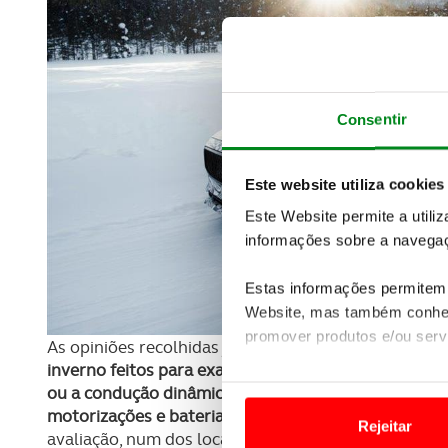
Consentir
Este website utiliza cookies
Este Website permite a utili
informações sobre a navegaç
Estas informações permitem 
Website, mas também conhec
promover produtos e/ou serv
As opiniões recolhidas junto dos pilotos e dos eng
inverno feitos para examinar e aperfeiçoar caraterí
Em alguns casos, a utilizaç
ou a condução dinâmica. No entanto, no caso de um
tempo as suas preferências 
motorizações e baterias necessitam de uma atenção
Rejeitar
avaliação, num dos locais mais frios do Planteta.