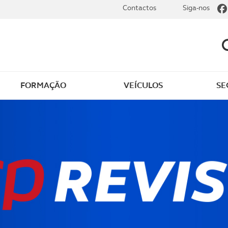
Contactos
Siga-nos
FORMAÇÃO
VEÍCULOS
SE
dade
Clássicos
mentos
Notícias do clube
s
Golfe
sts
Revista ACP Edição
impressa
rto