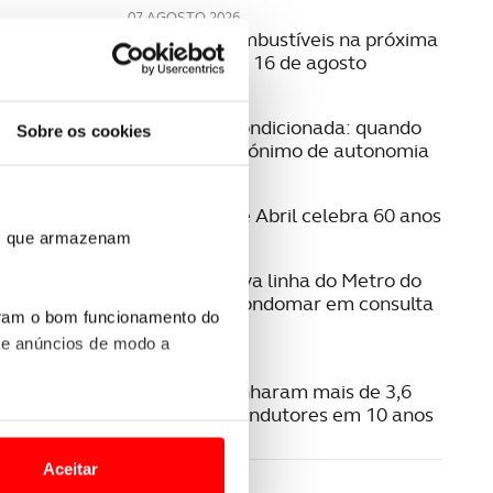
07 AGOSTO 2026
Preço dos combustíveis na próxima
semana | 10 a 16 de agosto
06 AGOSTO 2026
Mobilidade condicionada: quando
Sobre os cookies
conduzir é sinónimo de autonomia
06 AGOSTO 2026
A Ponte 25 de Abril celebra 60 anos
ros que armazenam
06 AGOSTO 2026
Estudo da nova linha do Metro do
Porto para Gondomar em consulta
uram o bom funcionamento do
pública
 e anúncios de modo a
06 AGOSTO 2026
Radares apanharam mais de 3,6
milhões de condutores em 10 anos
o nesses termos e a todo o
site.
Aceitar