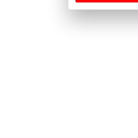
Usamos cookies para melhorar
funcionalidades de redes so
Adicionalmente partilhamos i
e organizações na UE e em p
O ACP garantirá que as tran
consentimento e quando tal s
Realçamos que o bloqueio de 
navegação no Website e nos 
Consulte a política de cookie