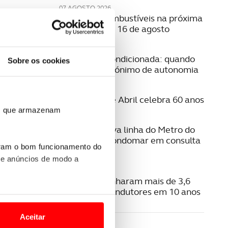
07 AGOSTO 2026
Preço dos combustíveis na próxima
semana | 10 a 16 de agosto
06 AGOSTO 2026
Mobilidade condicionada: quando
Sobre os cookies
conduzir é sinónimo de autonomia
06 AGOSTO 2026
A Ponte 25 de Abril celebra 60 anos
ros que armazenam
06 AGOSTO 2026
Estudo da nova linha do Metro do
Porto para Gondomar em consulta
uram o bom funcionamento do
pública
 e anúncios de modo a
06 AGOSTO 2026
Radares apanharam mais de 3,6
milhões de condutores em 10 anos
o nesses termos e a todo o
site.
Aceitar