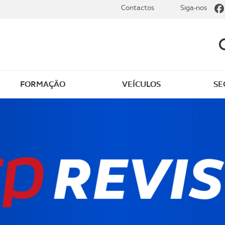
Contactos
Siga-nos
FORMAÇÃO
VEÍCULOS
SE
de saúde gratuito
Outros serviços de saú
o em casa
Descontos na saúde
nsultas gratuitas
Dicas úteis de saúde
o de apoio
liário