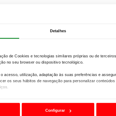
Detalhes
zação de Cookies e tecnologias similares próprias ou de tercei
ão no seu browser ou dispositivo tecnológico.
o acesso, utilização, adaptação às suas preferências e asseg
er os seus hábitos de navegação para personalizar conteúdos
iços.
ão destas tecnologias dependem do seu consentimento, definind
e limitando o acesso a informações durante a navegação no Web
Configurar