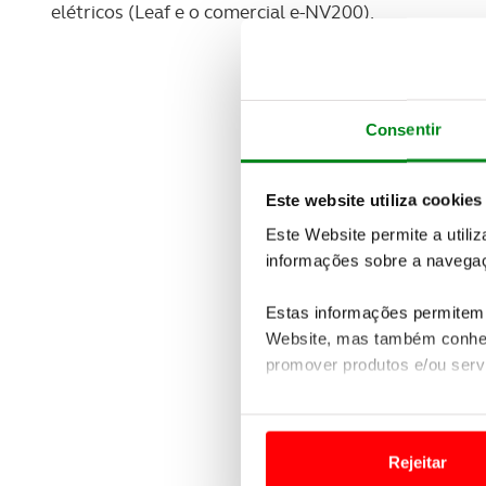
elétricos (Leaf e o comercial e-NV200).
Consentir
Este website utiliza cookies
Este Website permite a utili
informações sobre a navegaç
Estas informações permitem 
Website, mas também conhec
promover produtos e/ou serv
Em alguns casos, a utilizaç
tempo as suas preferências 
Rejeitar