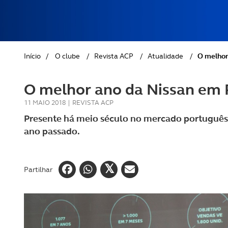
REVISTA ACP
PETS
SOBRE O ACP SEGUROS
CLÁSSICOS
Início
/
O clube
/
Revista ACP
/
Atualidade
/
O melhor
GOLFE
O melhor ano da Nissan em 
AUTOCARAVANISMO
11 MAIO 2018
|
REVISTA ACP
Presente há meio século no mercado português,
ano passado.
Partilhar