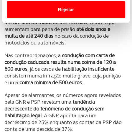
Website.
No caso da
falta de habilitação legal
, falamos de um
Rejeitar
crime, cuja
punição pode ser uma pena de prisão de
Usamos cookies para melhorar a sua experiência digital,
até um ano ou multa de até 120 dias
, valores que
personalizar conteúdos e anúncios, para lhe proporcionar
aumentam para pena de prisão
até dois anos e
funcionalidades de redes sociais, bem como para
multa de até 240 dias
no caso da condução de
analisar dados de navegação no nosso website.
motociclos ou automóveis.
Nas contraordenações, a
condução com carta de
Adicionalmente partilhamos informação, relativa à sua
condução caducada resulta numa coima de 120 a
utilização do nosso site de publicidade e de análise, com
600 euros
; já os casos de
habilitação insuficiente
parceiros e organizações na UE e em países terceiros.
consistem numa infração muito grave, cuja punição
é uma
coima mínima de 500 euros
.
O ACP garantirá que as transferências internacionais de
dados pessoais serão realizadas apenas com o seu
Apesar de alarmantes, os números agora revelados
consentimento e quando tal se afigure estritamente
pela GNR e PSP revelam uma
tendência
necessário no contexto dos serviços a prestar.
decrescente do fenómeno de condução sem
habilitação legal
. A GNR aponta para um
Realçamos que o bloqueio de certo tipo de Cookies e
decréscimo de 25% enquanto as contas da PSP dão
tecnologias similares pode ter impacto na sua
conta de uma descida de 37%.