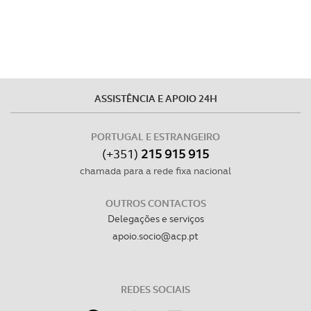
experiência de navegação no Website e nos serviços
disponibilizados.
Consulte a política de cookies do site.
ASSISTÊNCIA E APOIO 24H
PORTUGAL E ESTRANGEIRO
(+351)
215 915 915
chamada para a rede fixa nacional
OUTROS CONTACTOS
Delegações e serviços
apoio.socio@acp.pt
REDES SOCIAIS