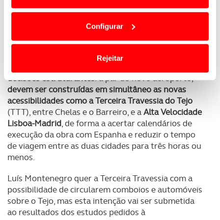
da TAP, cujas projeções preliminares são de 190-250
Em alguns casos, a utilização destas tecnologias
aeronaves em 2050". Com esta decisão caíram
dependem do seu consentimento, definindo nesses
outras opções: Vendas Novas, Portela + Alcochete,
Configurar
termos e a todo o tempo as suas preferências e limitando
Portela + Vendas Novas, Portela + Montijo, Montijo
o acesso a informações durante a navegação no
+ Portela, Santarém e Portela + Santarém.
Website.
Rejeitar
O Conselho de Ministros aprovou ainda mais duas
Usamos cookies para melhorar a sua experiência digital,
decisões estruturantes
: a par do novo aeroporto,
personalizar conteúdos e anúncios, para lhe proporcionar
devem ser construídas em simultâneo as novas
acessibilidades como a Terceira Travessia do Tejo
funcionalidades de redes sociais, bem como para
(TTT), entre Chelas e o Barreiro, e a
Alta Velocidade
analisar dados de navegação no nosso website.
Lisboa-Madrid
, de forma a acertar calendários de
execução da obra com Espanha e reduzir o tempo
Adicionalmente partilhamos informação, relativa à sua
de viagem entre as duas cidades para três horas ou
utilização do nosso site de publicidade e de análise, com
menos.
parceiros e organizações na UE e em países terceiros.
Luís Montenegro quer a Terceira Travessia com a
O ACP garantirá que as transferências internacionais de
possibilidade de circularem comboios e automóveis
dados pessoais serão realizadas apenas com o seu
sobre o Tejo, mas esta intenção vai ser submetida
consentimento e quando tal se afigure estritamente
ao resultados dos estudos pedidos à
necessário no contexto dos serviços a prestar.