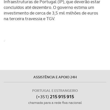
Infraestruturas de Portugal (IP), que deverão estar
concluídos até dezembro. O governo estima um
Realçamos que o bloqueio de certo tipo de Cookies e
investimento de cerca de 3,5 mil milhões de euros
tecnologias similares pode ter impacto na sua
na terceira travessia e TGV.
experiência de navegação no Website e nos serviços
disponibilizados.
.
Consulte a política de cookies do site.
ASSISTÊNCIA E APOIO 24H
PORTUGAL E ESTRANGEIRO
(+351)
215 915 915
chamada para a rede fixa nacional