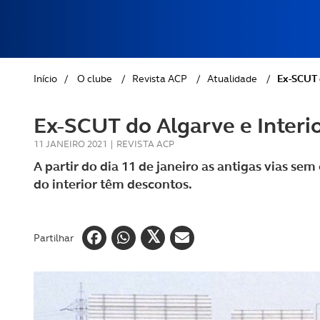
REVISTA ACP
PETS
SOBRE O ACP SEGUROS
CLÁSSICOS
Início
/
O clube
/
Revista ACP
/
Atualidade
/
Ex-SCUT 
GOLFE
Ex-SCUT do Algarve e Interi
AUTOCARAVANISMO
11 JANEIRO 2021
|
REVISTA ACP
A partir do dia 11 de janeiro as antigas vias sem
do interior têm descontos.
Partilhar