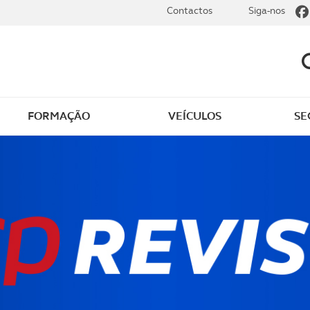
Contactos
Siga-nos
FORMAÇÃO
VEÍCULOS
SE
dade
Clássicos
mentos
Notícias do clube
s
Golfe
sts
Revista ACP Edição
impressa
rto