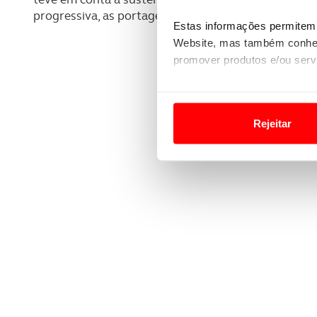
progressiva, as portagens no interior do País.
Estas informações permitem 
Website, mas também conhec
promover produtos e/ou serv
Em alguns casos, a utilizaç
tempo as suas preferências 
Rejeitar
Usamos cookies para melhorar
funcionalidades de redes so
Adicionalmente partilhamos i
e organizações na UE e em p
O ACP garantirá que as tran
consentimento e quando tal s
Realçamos que o bloqueio de 
navegação no Website e nos 