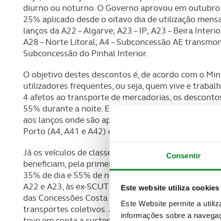
diurno ou noturno. O Governo aprovou em outubro 
25% aplicado desde o oitavo dia de utilização mensa
lanços da A22 – Algarve; A23 – IP; A23 – Beira Interior
A28 – Norte Litoral; A4 – Subconcessão AE transmon
Subconcessão do Pinhal Interior.
O objetivo destes descontos é, de acordo com o Minis
utilizadores frequentes, ou seja, quem vive e trabalha
4 afetos ao transporte de mercadorias, os desconto
55% durante a noite. Este último desconto abrange 
aos lanços onde são aplicados os 25% para a classe
Porto (A4, A41 e A42) e das Concessões Costa da Pr
Já os veículos de classe 2, 3 e 4 afetos ao transpor
Consentir
beneficiam, pela primeira vez, de descontos semelh
35% de dia e 55% de noite, feriados e fins de seman
A22 e A23, às ex-SCUT do interior bem como às via
Este website utiliza cookies
das Concessões Costa da Prata (A17, A25 e A29), ten
Este Website permite a utili
transportes coletivos. Ainda de acordo com o Minist
informações sobre a navegaç
teve em conta a sustentabilidade orçamental necess