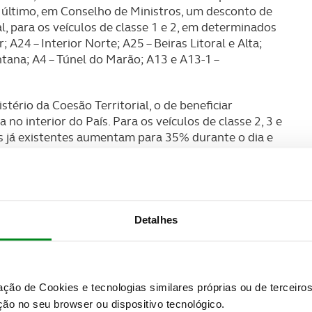
último, em Conselho de Ministros, um desconto de
l, para os veículos de classe 1 e 2, em determinados
; A24 – Interior Norte; A25 – Beiras Litoral e Alta;
tana; A4 – Túnel do Marão; A13 e A13-1 –
tério da Coesão Territorial, o de beneficiar
 no interior do País. Para os veículos de classe 2, 3 e
s já existentes aumentam para 35% durante o dia e
igualmente fins de semana e feriados e aplicam-se
 1 e 2, bem como às vias da Concessão do Grande
ata (A17, A25 e A29).
te de passageiros por conta de outrem ou público,
Detalhes
antes aos do transporte de mercadorias: reduções de
a. Estas reduções de preços aplicam-se aos lanços da
s da Concessão do Grande Porto (A4, A41 e A42) e
do o objetivo de incentivar a utilização de
zação de Cookies e tecnologias similares próprias ou de tercei
ério da Coesão Territorial, este pacote de descontos
ão no seu browser ou dispositivo tecnológico.
ária para o Governo continuar a reduzir, de forma