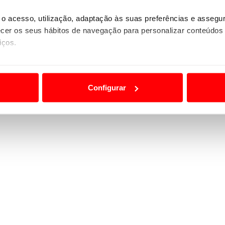
o acesso, utilização, adaptação às suas preferências e asseg
er os seus hábitos de navegação para personalizar conteúdos
iços.
ão destas tecnologias dependem do seu consentimento, definind
e limitando o acesso a informações durante a navegação no Web
Configurar
 a sua experiência digital, personalizar conteúdos e anúncios,
ciais, bem como para analisar dados de navegação no nosso web
nformação, relativa à sua utilização do nosso site de publicidad
aíses terceiros.
sferências internacionais de dados pessoais serão realizadas 
e afigure estritamente necessário no contexto dos serviços a pr
certo tipo de Cookies e tecnologias similares pode ter impacto
serviços disponibilizados.