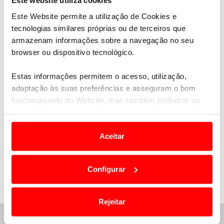
Este website utiliza cookies
Este Website permite a utilização de Cookies e
tecnologias similares próprias ou de terceiros que
armazenam informações sobre a navegação no seu
browser ou dispositivo tecnológico.
Estas informações permitem o acesso, utilização,
adaptação às suas preferências e asseguram o bom
funcionamento do Website, mas também conhecer os
seus hábitos de navegação para personalizar conteúdos
e anúncios de modo a promover produtos e/ou serviços.
Aceitar
Em alguns casos, a utilização destas tecnologias
dependem do seu consentimento, definindo nesses
Configurar
termos e a todo o tempo as suas preferências e limitando
o acesso a informações durante a navegação no
Website.
Rejeitar
ASSISTÊNCIA E APOIO 24H
Usamos cookies para melhorar a sua experiência digital,