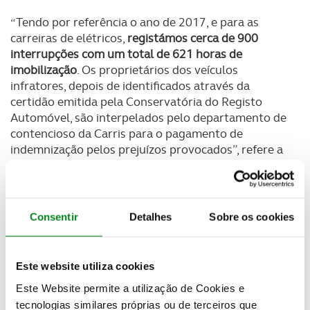
“Tendo por referência o ano de 2017, e para as
carreiras de elétricos,
registámos cerca de 900
interrupções com um total de 621 horas de
imobilização
. Os proprietários dos veículos
infratores, depois de identificados através da
certidão emitida pela Conservatória do Registo
Automóvel, são interpelados pelo departamento de
contencioso da Carris para o pagamento de
indemnização pelos prejuízos provocados”, refere a
empresa num comunicado enviado à Agência Lusa.
Das 900 interrupções registadas,
mais de metade
foram objeto de pedido de indemnização
, “não uma
Consentir
Detalhes
Sobre os cookies
multa ou coima”, conforme esclarece a Carris, mas
de
indemnização no âmbito da responsabilidade
civil extracontratual, cujo valor depende de vários
Este website utiliza cookies
fatores, entre os quais, tempo de interrupção e
Este Website permite a utilização de Cookies e
quantidade de veículos imobilizados
. Desta forma, a
tecnologias similares próprias ou de terceiros que
Carris foi indemnizada, no ano passado, no valor