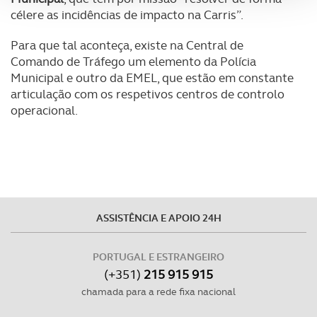
célere as incidências de impacto na Carris”.
Adicionalmente partilhamos informação, relativa à sua
Para que tal aconteça, existe na Central de
utilização do nosso site de publicidade e de análise, com
Comando de Tráfego um elemento da Polícia
parceiros e organizações na UE e em países terceiros.
Municipal e outro da EMEL, que estão em constante
articulação com os respetivos centros de controlo
O ACP garantirá que as transferências internacionais de
operacional.
dados pessoais serão realizadas apenas com o seu
consentimento e quando tal se afigure estritamente
necessário no contexto dos serviços a prestar.
Realçamos que o bloqueio de certo tipo de Cookies e
tecnologias similares pode ter impacto na sua
ASSISTÊNCIA E APOIO 24H
experiência de navegação no Website e nos serviços
disponibilizados.
PORTUGAL E ESTRANGEIRO
Consulte a política de cookies do site.
(+351)
215 915 915
chamada para a rede fixa nacional