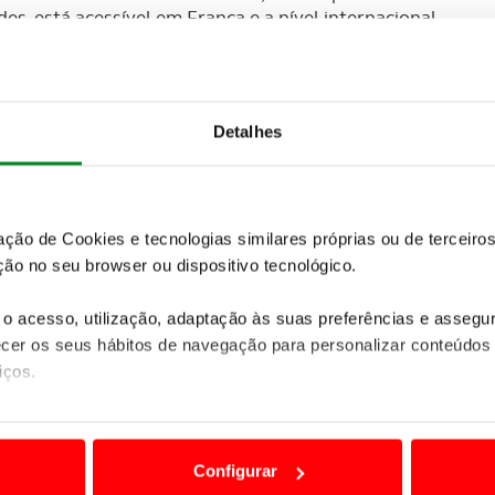
des, está acessível em França e a nível internacional.
 têm marcado as suas épocas, com propostas tão
t, do 2 CV ao Ami 6, do GS ao XM, do Xsara Picasso
xcecional património é desvendado hoje num formato
enorigins.fr
Detalhes
 descobrir ou redescobrir os Citroën mais
elos de série mas também modelos de competição e
 Raid, escutar a sonoridade singular do motor do 2
zação de Cookies e tecnologias similares próprias ou de tercei
eriências possíveis de viver no Citroën Origins. Ao
ão no seu browser ou dispositivo tecnológico.
rtal Citroën Origins, número que naturalmente irá
o acesso, utilização, adaptação às suas preferências e asseg
er os seus hábitos de navegação para personalizar conteúdos
iços.
ão destas tecnologias dependem do seu consentimento, definind
e limitando o acesso a informações durante a navegação no Web
Configurar