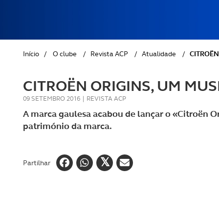
REVISTA ACP
PETS
SOBRE O ACP SEGUROS
CLÁSSICOS
Início
/
O clube
/
Revista ACP
/
Atualidade
/
CITROËN
GOLFE
CITROËN ORIGINS, UM MUS
AUTOCARAVANISMO
09 SETEMBRO 2016
|
REVISTA ACP
A marca gaulesa acabou de lançar o «Citroën Or
património da marca.
Partilhar