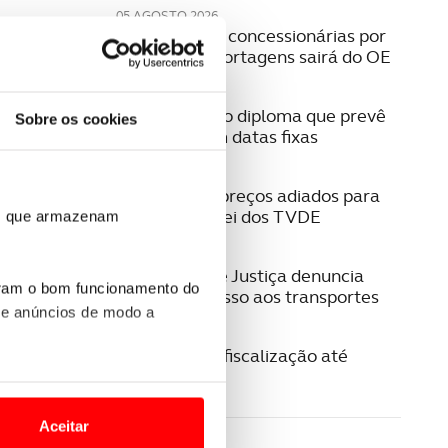
05 AGOSTO 2026
Pagamento a concessionárias por
isenção das portagens sairá do OE
04 AGOSTO 2026
IUC. Publicado diploma que prevê
Sobre os cookies
liquidação em datas fixas
04 AGOSTO 2026
Táxis. Novos preços adiados para
30 dias após lei dos TVDE
ros que armazenam
04 AGOSTO 2026
Provedoria de Justiça denuncia
uram o bom funcionamento do
falhas no acesso aos transportes
 e anúncios de modo a
04 AGOSTO 2026
GNR reforça fiscalização até
domingo
o nesses termos e a todo o
site.
Aceitar