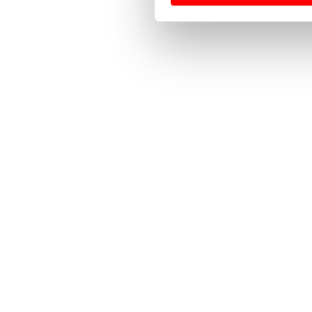
Usamos cookies para melhorar
funcionalidades de redes so
Adicionalmente partilhamos i
e organizações na UE e em p
O ACP garantirá que as tran
consentimento e quando tal s
Realçamos que o bloqueio de 
navegação no Website e nos 
Consulte a política de cookie