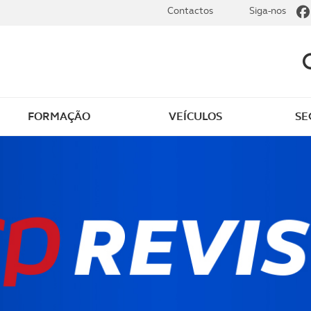
Contactos
Siga-nos
FORMAÇÃO
VEÍCULOS
SE
r carro elétrico
Assistência e manutenç
ar carro elétrico
Tudo sobre elétricos
Cartão ACP Electric
Vantagens para sócios
ivos e benefícios