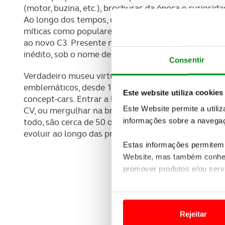
(motor, buzina, etc.), brochuras da época e curiosida
Ao longo dos tempos, os diversos modelos Citroën
míticas como populares: do Type A ao Traction Avan
ao novo C3. Presente na mente das pessoas, este e
inédito, sob o nome de «Citroën Origins»:
www.citro
Consentir
Verdadeiro museu virtual, o Citroën Origins permite
emblemáticos, desde 1919 até os nossos dias: mod
Este website utiliza cookies
concept-cars. Entrar a bordo do cockpit do ZX Rally
Este Website permite a utili
CV, ou mergulhar na brochura do Méhari são tudo exp
informações sobre a navegaç
todo, são cerca de 50 os modelos já inseridos no po
evoluir ao longo das próximas semanas.
Estas informações permitem 
Website, mas também conhec
promover produtos e/ou serv
Em alguns casos, a utilizaç
tempo as suas preferências 
Rejeitar