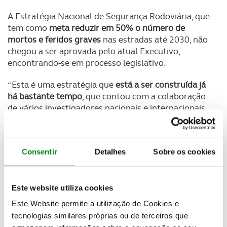
A Estratégia Nacional de Segurança Rodoviária, que
tem como
meta reduzir em 50% o número de
mortos e feridos graves
nas estradas até 2030, não
chegou a ser aprovada pelo atual Executivo,
encontrando-se em processo legislativo.
“Esta é uma estratégia que
está a ser construída já
há bastante tempo
, que contou com a colaboração
de vários investigadores nacionais e internacionais,
alguns dos maiores especialistas do mundo nas
questões da segurança rodoviária, e contou com
centenas de contributos de cidadãos e de
Consentir
Detalhes
Sobre os cookies
instituições.
Seria um profundíssimo prejuízo para o
interesse público que se colocassem em causa
no
futuro”, disse aos jornalistas José Luís Carneiro.
Este website utiliza cookies
O ministro, que falava no final da apresentação da
Este Website permite a utilização de Cookies e
campanha de Natal e Ano Novo da Autoridade
tecnologias similares próprias ou de terceiros que
Nacional de Segurança Rodoviária, destacou “
o