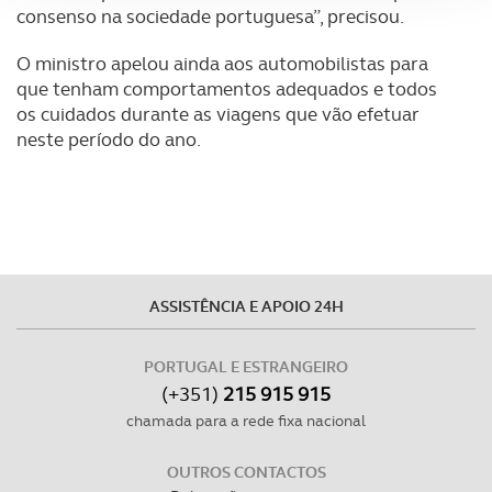
consenso na sociedade portuguesa”, precisou.
Adicionalmente partilhamos informação, relativa à sua
O ministro apelou ainda aos automobilistas para
utilização do nosso site de publicidade e de análise, com
que tenham comportamentos adequados e todos
parceiros e organizações na UE e em países terceiros.
os cuidados durante as viagens que vão efetuar
neste período do ano.
O ACP garantirá que as transferências internacionais de
dados pessoais serão realizadas apenas com o seu
consentimento e quando tal se afigure estritamente
necessário no contexto dos serviços a prestar.
Realçamos que o bloqueio de certo tipo de Cookies e
tecnologias similares pode ter impacto na sua
ASSISTÊNCIA E APOIO 24H
experiência de navegação no Website e nos serviços
disponibilizados.
PORTUGAL E ESTRANGEIRO
(+351)
215 915 915
Consulte a política de cookies do site.
chamada para a rede fixa nacional
OUTROS CONTACTOS