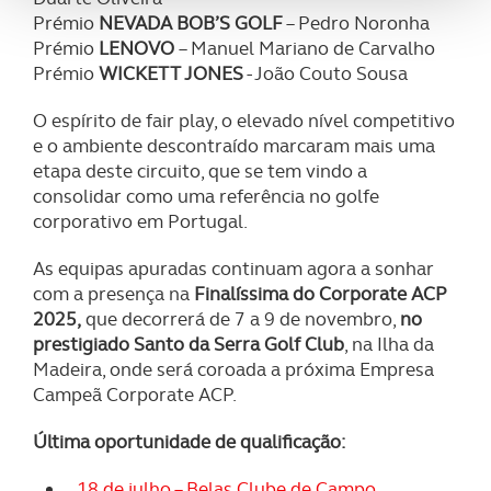
analisar dados de navegação no nosso website.
Prémio
NEVADA BOB’S GOLF
– Pedro Noronha
Prémio
LENOVO
– Manuel Mariano de Carvalho
Adicionalmente partilhamos informação, relativa à sua
Prémio
WICKETT JONES
- João Couto Sousa
utilização do nosso site de publicidade e de análise, com
O espírito de fair play, o elevado nível competitivo
parceiros e organizações na UE e em países terceiros.
e o ambiente descontraído marcaram mais uma
etapa deste circuito, que se tem vindo a
O ACP garantirá que as transferências internacionais de
consolidar como uma referência no golfe
dados pessoais serão realizadas apenas com o seu
corporativo em Portugal.
consentimento e quando tal se afigure estritamente
necessário no contexto dos serviços a prestar.
As equipas apuradas continuam agora a sonhar
com a presença na
Finalíssima do Corporate ACP
Realçamos que o bloqueio de certo tipo de Cookies e
2025,
que decorrerá de 7 a 9 de novembro,
no
tecnologias similares pode ter impacto na sua
prestigiado Santo da Serra Golf Club
, na Ilha da
experiência de navegação no Website e nos serviços
Madeira, onde será coroada a próxima Empresa
disponibilizados.
Campeã Corporate ACP.
Consulte a política de cookies do site.
Última oportunidade de qualificação:
18 de julho – Belas Clube de Campo