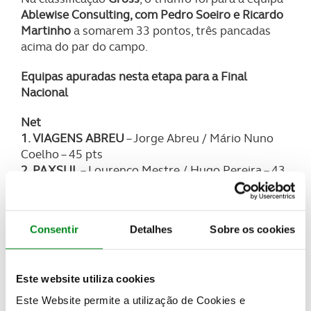
Ablewise Consulting, com Pedro Soeiro e Ricardo
Martinho
a somarem 33 pontos, três pancadas
acima do par do campo.
Equipas apuradas nesta etapa para a Final
Nacional
Net
1. VIAGENS ABREU
– Jorge Abreu / Mário Nuno
Coelho – 45 pts
2. PAXSUL
– Lourenço Mestre / Hugo Pereira – 43
pts
3. LOPES & NORONHA
– Fernando Santos / Pedro
Noronha – 43 pts
Consentir
Detalhes
Sobre os cookies
Classificação na integra
NET
Gross
Este website utiliza cookies
1. ABLEWISE CONSULTING
– Pedro Soeiro /
Este Website permite a utilização de Cookies e
Ricardo Martinho – 33 pts