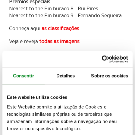
Prémios especiais
Nearest to the Pin buraco 8 – Rui Pires
Nearest to the Pin buraco 9 – Fernando Sequeira
Conheça aqui
as classificações
Veja e reveja
todas as imagens
Prepare já a próxima competição e consulte as
ordens de mérito, pois estão cada vez mais
renhidas!
Consentir
Detalhes
Sobre os cookies
Recordamos que a pontuação é obtida pela soma
dos pontos stableford gross e net e contam as
melhores 4 das 6 provas que serão disputadas.
Este website utiliza cookies
Este Website permite a utilização de Cookies e
Líderes:
tecnologias similares próprias ou de terceiros que
GROSS
armazenam informações sobre a navegação no seu
1. Luis Pinheiro – 47 pontos
browser ou dispositivo tecnológico.
2. Fernando Sequeira – 37