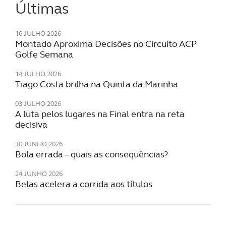
Últimas
utilização do nosso site de publicidade e de análise, com
parceiros e organizações na UE e em países terceiros.
16 JULHO 2026
O ACP garantirá que as transferências internacionais de
Montado Aproxima Decisões no Circuito ACP
Golfe Semana
dados pessoais serão realizadas apenas com o seu
consentimento e quando tal se afigure estritamente
14 JULHO 2026
necessário no contexto dos serviços a prestar.
Tiago Costa brilha na Quinta da Marinha
Realçamos que o bloqueio de certo tipo de Cookies e
03 JULHO 2026
A luta pelos lugares na Final entra na reta
tecnologias similares pode ter impacto na sua
decisiva
experiência de navegação no Website e nos serviços
disponibilizados.
30 JUNHO 2026
Bola errada – quais as consequências?
Consulte a política de cookies do site.
24 JUNHO 2026
Belas acelera a corrida aos títulos