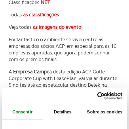
Classificações
NET
Todas
as classificações
Veja todas
as imagens do evento
Foi fantástico o ambiente se viveu entre as
empresas dos sócios ACP, em especial para as 10
empresas apuradas, que agora podem sonhar
com os prémios finais.
A
Empresa Campe
ã desta edição ACP Golfe
Corporate Cup with LeasePlan, vai viajar durante
5 noites até ao espetacular destino Belek na
Turquia numa viagem 5* em regime de tudo
incluído, extensível a dois acompanhantes,
oferecido por HL Group – Real Estate.
Consentir
Detalhes
Sobre os cookies
A Empresa
Vice-campeã
será contemplada cm
vouchers duplos de Fim-de-semana com golfe