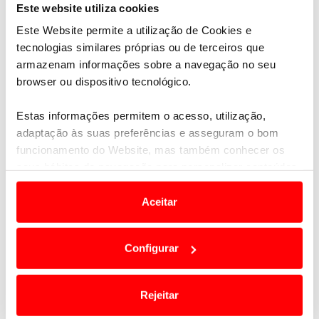
Este website utiliza cookies
Este Website permite a utilização de Cookies e
tecnologias similares próprias ou de terceiros que
armazenam informações sobre a navegação no seu
browser ou dispositivo tecnológico.
Estas informações permitem o acesso, utilização,
adaptação às suas preferências e asseguram o bom
funcionamento do Website, mas também conhecer os
Ver oferta
seus hábitos de navegação para personalizar conteúdos
e anúncios de modo a promover produtos e/ou serviços.
Seicheles | Ilha Mahé
Aceitar
8 dias | desde 1.475€ por pessoa
Em alguns casos, a utilização destas tecnologias
dependem do seu consentimento, definindo nesses
Configurar
termos e a todo o tempo as suas preferências e limitando
o acesso a informações durante a navegação no
Website.
Rejeitar