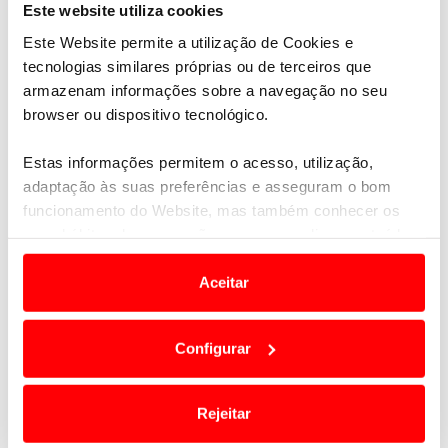
Este website utiliza cookies
Este Website permite a utilização de Cookies e
tecnologias similares próprias ou de terceiros que
armazenam informações sobre a navegação no seu
browser ou dispositivo tecnológico.
Estas informações permitem o acesso, utilização,
adaptação às suas preferências e asseguram o bom
funcionamento do Website, mas também conhecer os
Ver oferta
seus hábitos de navegação para personalizar conteúdos
e anúncios de modo a promover produtos e/ou serviços.
Brasil | Rio de Janeiro e Paraty
Aceitar
9 dias | desde 1.882€ por pessoa
Em alguns casos, a utilização destas tecnologias
dependem do seu consentimento, definindo nesses
Configurar
termos e a todo o tempo as suas preferências e limitando
o acesso a informações durante a navegação no
Website.
Rejeitar