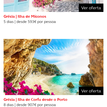
Consulte a política de cookies do site.
Ver oferta
Grécia | Ilha de Míconos
5 dias | desde 593€ por pessoa
Ver oferta
Grécia | Ilha de Corfu desde o Porto
8 dias | desde 907€ por pessoa