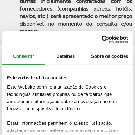
tarifas inicialmente contratadas com os
fornecedores (companhias aéreas, hotéis,
navios, etc.), será apresentado o melhor preço
disponível no momento da consulta e/ou
reserva
Consentir
Detalhes
Sobre os cookies
Quer saber mais detalhes sobre esta viagem?
Este website utiliza cookies
PEDIDO DE INFORMAÇÕES
Este Website permite a utilização de Cookies e
tecnologias similares próprias ou de terceiros que
armazenam informações sobre a navegação no seu
Não encontrou o seu destino nas nossas ofertas online?
browser ou dispositivo tecnológico.
Temos mais viagens e experiências à sua espera.
Contacte-
nos
Estas informações permitem o acesso, utilização,
adaptação às suas preferências e asseguram o bom