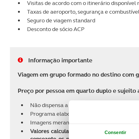
Visitas de acordo com o itinerário disponíve
Taxas de aeroporto, segurança e combustível 
Seguro de viagem standard
Desconto de sócio ACP
Informação importante
Viagem em grupo formado no destino com gu
Preço por pessoa em quarto duplo e sujeito a
Não dispensa a consulta das condições gera
Programa elaborado em JUN 26 com a orga
Imagens meramente ilustrativas dos países, 
Valores calculados nas tarifas dinâmicas m
Consentir
consoante os níveis de ocupação. Caso não