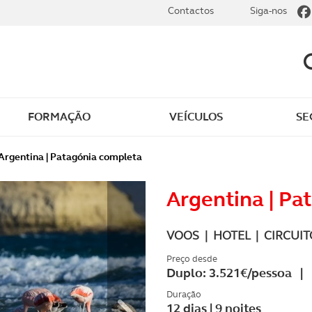
Contactos
Siga-nos
FORMAÇÃO
VEÍCULOS
SE
gens e descontos ACP
Vantagens únicas - Ban
Argentina | Patagónia completa
BiG
e registar e utilizar
Argentina | Pa
PPR ACP - o seu Plano
contos
Poupança Reforma
VOOS | HOTEL | CIRCUITO
ntos em destaque
Seja um parceiro ACP
Preço desde
Duplo: 3.521€/pessoa | 
tar todos os
Loja ACP
ntos
Duração
12 dias | 9 noites