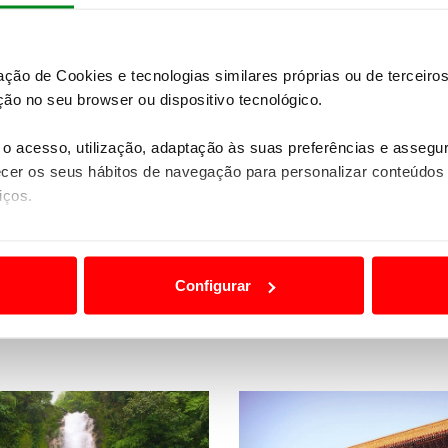
elhor preço disponível no momento da consulta e/ou rese
zação de Cookies e tecnologias similares próprias ou de tercei
ão no seu browser ou dispositivo tecnológico.
Quer saber mais detalhes sobre esta viagem?
o acesso, utilização, adaptação às suas preferências e asseg
er os seus hábitos de navegação para personalizar conteúdos
PEDIDO DE INFORMAÇÕES
iços.
ão destas tecnologias dependem do seu consentimento, definind
Não encontrou o seu destino nas nossas ofertas online?
e limitando o acesso a informações durante a navegação no Web
Temos mais viagens e experiências à sua espera.
Contacte-no
Configurar
 a sua experiência digital, personalizar conteúdos e anúncios,
ciais, bem como para analisar dados de navegação no nosso web
nformação, relativa à sua utilização do nosso site de publicidad
aíses terceiros.