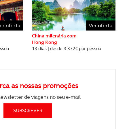
apenas com o seu
estar.
 na sua experiência de
er oferta
Ver oferta
China milenária com
Hong Kong
essoa
13 dias | desde 3.372€ por pessoa
rca as nossas promoções
ewsletter de viagens no seu e-mail