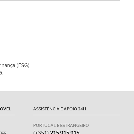
ernança (ESG)
a
MÓVEL
ASSISTÊNCIA E APOIO 24H
PORTUGAL E ESTRANGEIRO
(+351)
215 915 915
rico