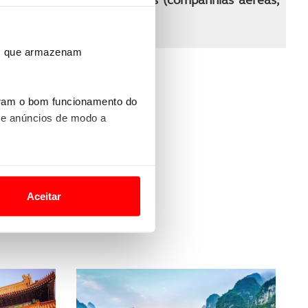
rva
ros que armazenam
uram o bom funcionamento do
 e anúncios de modo a
o nesses termos e a todo o
site.
s
Aceitar
 para lhe proporcionar
site.
e e de análise, com parceiros