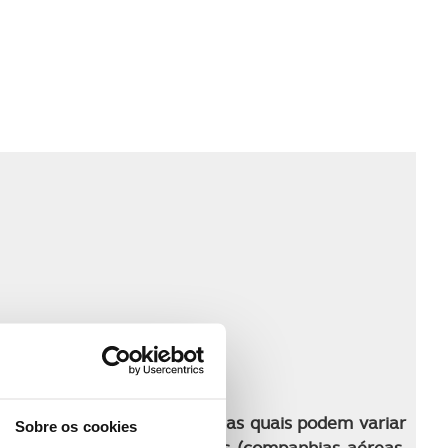
 programa de viagem
ma para o período indicado, as quais podem variar
Sobre os cookies
tratadas com os fornecedores (companhias aéreas,