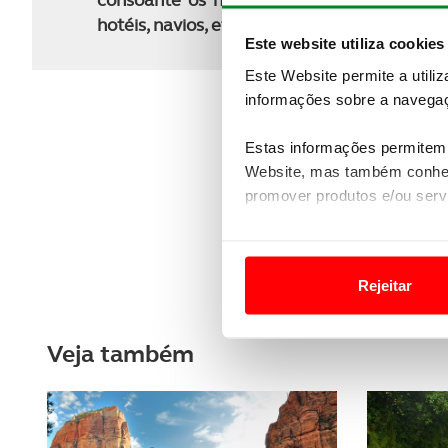
hotéis, navios, etc.), será apresentado o m
Este website utiliza cookies
Este Website permite a utili
informações sobre a navegaç
Estas informações permitem 
Website, mas também conhec
promover produtos e/ou serv
Em alguns casos, a utilizaç
tempo as suas preferências 
Rejeitar
Usamos cookies para melhorar
funcionalidades de redes so
Veja também
Adicionalmente partilhamos i
e organizações na UE e em p