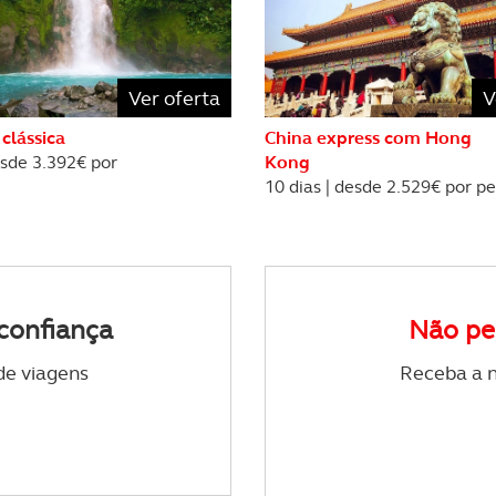
sferências internacionais de dados pessoais serão realizadas 
e afigure estritamente necessário no contexto dos serviços a pr
certo tipo de Cookies e tecnologias similares pode ter impacto
Ver oferta
V
serviços disponibilizados.
 clássica
China express com Hong
esde 3.392€ por
Kong
s do site.
10 dias | desde 2.529€ por p
confiança
Não pe
de viagens
Receba a n