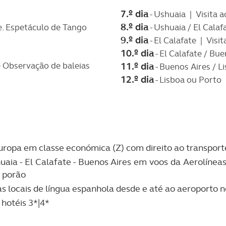
7.º dia
- Ushuaia | Visita 
8.º dia
re. Espetáculo de Tango
- Ushuaia / El Calaf
9.º dia
- El Calafate | Visi
10.º dia
- El Calafate / Bu
e Observação de baleias
11.º dia
- Buenos Aires / L
12.º dia
- Lisboa ou Porto
uropa em classe económica (Z) com direito ao transpor
uaia - El Calafate - Buenos Aires em voos da Aerolínea
e porão
 locais de língua espanhola desde e até ao aeroporto n
hotéis 3*|4*