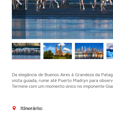
ABC d
REVISTA ACP
PETS
SOBRE O ACP SEGUROS
CLÁSSICOS
GOLFE
AUTOCARAVANISMO
Da elegância de Buenos Aires à Grandeza da Patag
visita guiada, rume até Puerto Madryn para observ
Termine com um momento único no imponente Glaciar
Itinerário: