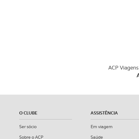
ACP Viagens 
O CLUBE
ASSISTÊNCIA
Ser sócio
Em viagem
Sobre o ACP
Saúde