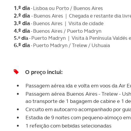
1.º dia
- Lisboa ou Porto / Buenos Aires
2.º dia
- Buenos Aires | Chegada e restante dia liv
3.
º dia
- Buenos Aires | Visita de cidade
4.º dia
- Buenos Aires / Puerto Madryn
5.º dia
- Puerto Madryn | Visita à Península Valdés 
6.º dia
- Puerto Madryn / Trelew / Ushuaia
O preço inclui:
Passagem aérea ida e volta em voos da Air E
Passagem aérea Buenos Aires - Trelew - Ush
ao transporte de 1 bagagem de cabine e 1 d
Circuito em autocarro acompanhado por guias
Estadia de 9 noites com pequeno-almoço em 
1 refeição com bebidas selecionadas