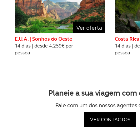
O ACP garantirá que as tran
consentimento e quando tal s
Realçamos que o bloqueio de 
Ver oferta
navegação no Website e nos 
E.U.A. | Sonhos do Oeste
Costa Rica
14 dias | desde 4.259€ por
14 dias | d
Consulte a política de cookie
pessoa
pessoa
Planeie a sua viagem com 
Fale com um dos nossos agentes 
VER CONTACTOS