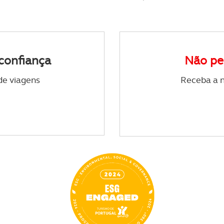
serviços disponibilizados.
s do site.
confiança
Não pe
de viagens
Receba a n