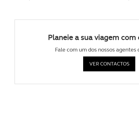
navegação no Website e nos 
Consulte a política de cookie
Planeie a sua viagem com 
Fale com um dos nossos agentes 
VER CONTACTOS