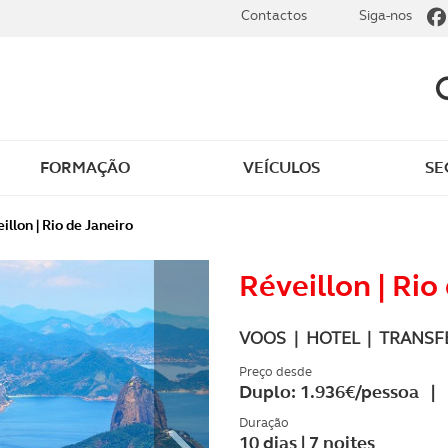
Contactos
Siga-nos
FORMAÇÃO
VEÍCULOS
SE
dade
Clássicos
illon | Rio de Janeiro
mentos
Notícias do clube
Réveillon | Rio
s
Golfe
VOOS | HOTEL | TRANSF
sts
Revista ACP Edição
Preço desde
Duplo: 1.936€/pessoa | 
impressa
rto
Duração
10 dias | 7 noites