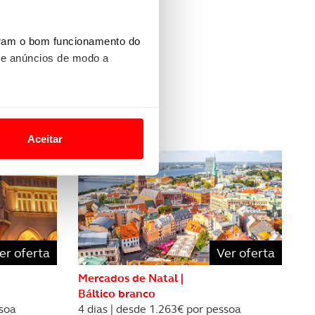
uram o bom funcionamento do
 e anúncios de modo a
s
o nesses termos e a todo o
site.
Aceitar
 para lhe proporcionar
site.
e e de análise, com parceiros
er oferta
Ver oferta
apenas com o seu
Mercados de Natal |
estar.
Báltico branco
ssoa
4 dias | desde 1.263€ por pessoa
 na sua experiência de