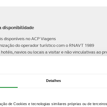
 disponibilidade
is disponíveis no ACP Viagens
ização do operador turístico com o RNAVT 1989
hotéis, navios ou locais a visitar e não vinculativas ao
ais baixas, disponíveis à data da elaboração do progra
 exista disponibilidade nas tarifas inicialmente con
elhor preço disponível no momento da consulta e/ou rese
Detalhes
Quer saber mais detalhes sobre esta viagem?
zação de Cookies e tecnologias similares próprias ou de tercei