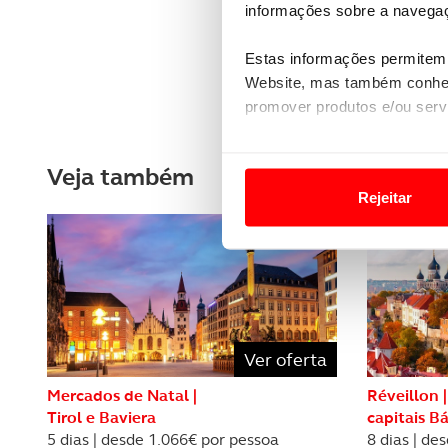
informações sobre a navegaç
Estas informações permitem 
Website, mas também conhec
promover produtos e/ou serv
Em alguns casos, a utilizaç
Veja também
tempo as suas preferências 
Rejeitar
Usamos cookies para melhorar
funcionalidades de redes so
Adicionalmente partilhamos i
e organizações na UE e em p
Ver oferta
O ACP garantirá que as tran
Mercados de Natal |
Réveillon |
consentimento e quando tal s
Tirol e Baviera
capitais Bá
5 dias | desde 1.066€ por pessoa
8 dias | de
Realçamos que o bloqueio de 