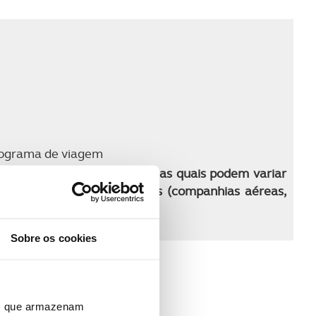
 programa de viagem
ma para o período indicado, as quais podem variar
tratadas com os fornecedores (companhias aéreas,
rva
Sobre os cookies
ros que armazenam