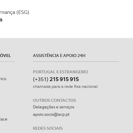
ernança (ESG)
a
MÓVEL
ASSISTÊNCIA E APOIO 24H
PORTUGAL E ESTRANGEIRO
(+351)
215 915 915
rico
chamada para a rede fixa nacional
OUTROS CONTACTOS
Delegações e serviços
apoio.socio@acp.pt
Race
REDES SOCIAIS