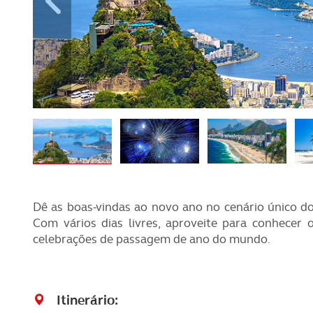
REVISTA ACP
PETS
SOBRE O ACP SEGUROS
CLÁSSICOS
GOLFE
AUTOCARAVANISMO
Dê as boas-vindas ao novo ano no cenário único do 
Com vários dias livres, aproveite para conhecer
celebrações de passagem de ano do mundo.
Itinerário: