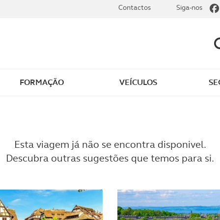
Contactos
Siga-nos
FORMAÇÃO
VEÍCULOS
SE
dade
Clássicos
mentos
Notícias do clube
Esta viagem já não se encontra disponivel.
Descubra outras sugestões que temos para si.
s
Golfe
sts
Revista ACP Edição
impressa
rto