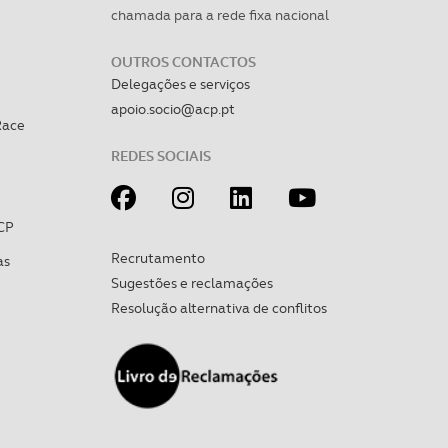
apenas com o seu
chamada para a rede fixa nacional
estar.
OUTROS CONTACTOS
 na sua experiência de
Delegações e serviços
apoio.socio@acp.pt
Race
REDES SOCIAIS
CP
Recrutamento
as
Sugestões e reclamações
Resolução alternativa de conflitos