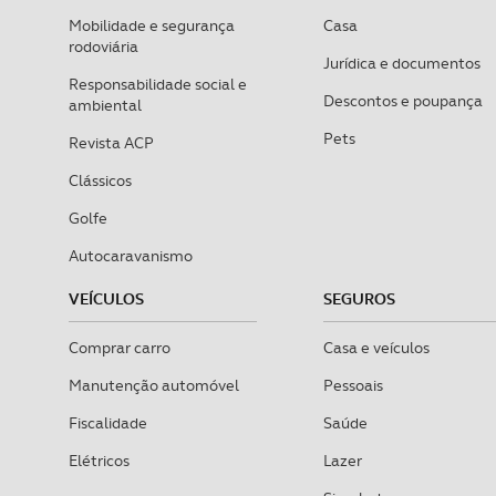
O ACP garantirá que as tran
Mobilidade e segurança
Casa
consentimento e quando tal s
rodoviária
Jurídica e documentos
Responsabilidade social e
Realçamos que o bloqueio de 
Descontos e poupança
ambiental
navegação no Website e nos 
Pets
Revista ACP
Consulte a política de cookie
Clássicos
Golfe
Autocaravanismo
VEÍCULOS
SEGUROS
Comprar carro
Casa e veículos
Manutenção automóvel
Pessoais
Fiscalidade
Saúde
Elétricos
Lazer