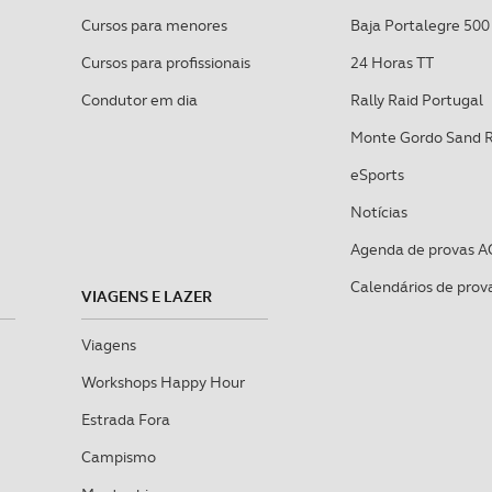
sferências internacionais de dados pessoais serão realizadas 
Cursos para menores
Baja Portalegre 500
e afigure estritamente necessário no contexto dos serviços a pr
Cursos para profissionais
24 Horas TT
certo tipo de Cookies e tecnologias similares pode ter impacto
Condutor em dia
Rally Raid Portugal
serviços disponibilizados.
Monte Gordo Sand 
s do site.
eSports
Notícias
Agenda de provas A
Calendários de prov
VIAGENS E LAZER
Viagens
Workshops Happy Hour
Estrada Fora
Campismo