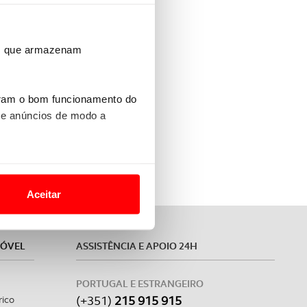
ros que armazenam
uram o bom funcionamento do
 e anúncios de modo a
ernança (ESG)
a
o nesses termos e a todo o
site.
Aceitar
 para lhe proporcionar
site.
MÓVEL
ASSISTÊNCIA E APOIO 24H
e e de análise, com parceiros
PORTUGAL E ESTRANGEIRO
(+351)
215 915 915
rico