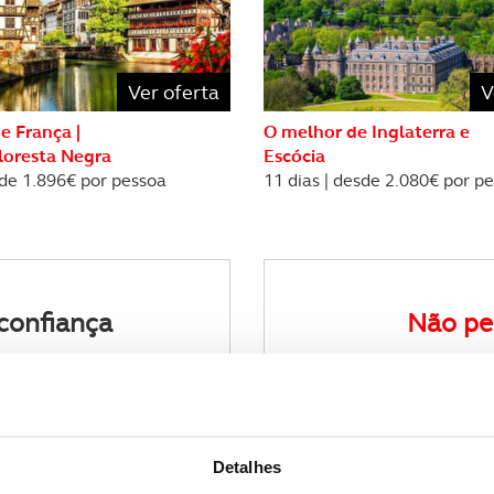
Ver oferta
V
e França |
O melhor de Inglaterra e
Floresta Negra
Escócia
sde 1.896€ por pessoa
11 dias | desde 2.080€ por p
confiança
Não pe
de viagens
Receba a n
Detalhes