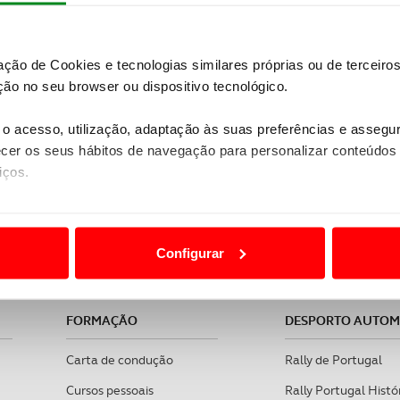
zação de Cookies e tecnologias similares próprias ou de tercei
ão no seu browser ou dispositivo tecnológico.
o acesso, utilização, adaptação às suas preferências e asseg
er os seus hábitos de navegação para personalizar conteúdos
iços.
reconhecida pelas práticas sustentáveis, sociais e de gov
ACP - Viagens e Turismo, Lda. | RNAVT 1859 | Sede: Lisbo
ão destas tecnologias dependem do seu consentimento, definind
e limitando o acesso a informações durante a navegação no Web
Configurar
 a sua experiência digital, personalizar conteúdos e anúncios,
ciais, bem como para analisar dados de navegação no nosso web
FORMAÇÃO
DESPORTO AUTO
nformação, relativa à sua utilização do nosso site de publicidad
Carta de condução
Rally de Portugal
aíses terceiros.
Cursos pessoais
Rally Portugal Histó