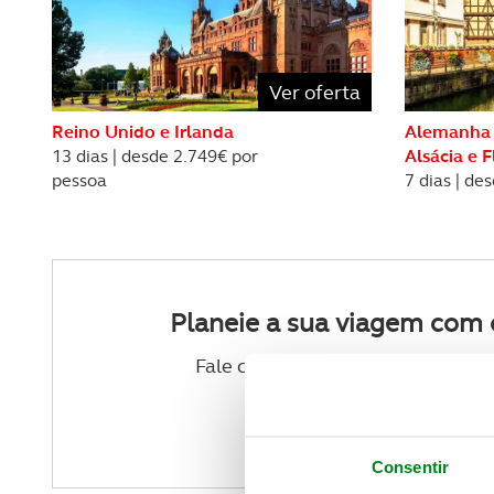
REVISTA ACP
PETS
SOBRE O ACP SEGUROS
CLÁSSICOS
Ver oferta
GOLFE
Reino Unido e Irlanda
Alemanha 
13 dias | desde 2.749€ por
Alsácia e 
pessoa
7 dias | de
AUTOCARAVANISMO
Planeie a sua viagem com 
Fale com um dos nossos agentes 
VER CONTACTOS
Consentir