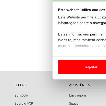
Este website utiliza cookies
Este Website permite a utili
informações sobre a navegaç
Estas informações permitem 
Website, mas também conhec
promover produtos e/ou serv
ACP Viagens 
Em alguns casos, a utilizaç
tempo as suas preferências 
Rejeitar
Usamos cookies para melhorar
funcionalidades de redes so
O CLUBE
ASSISTÊNCIA
Adicionalmente partilhamos i
Ser sócio
Em viagem
e organizações na UE e em p
Sobre o ACP
Saúde