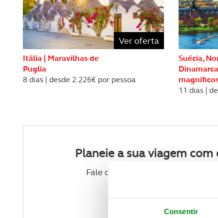
REVISTA ACP
PETS
SOBRE O ACP SEGUROS
CLÁSSICOS
Ver oferta
GOLFE
Itália | Maravilhas de
Suécia, No
Puglia
Dinamarca 
8 dias | desde 2.226€ por pessoa
magnífico
AUTOCARAVANISMO
11 dias | d
Planeie a sua viagem com 
Fale com um dos nossos agentes 
VER CONTACTOS
Consentir