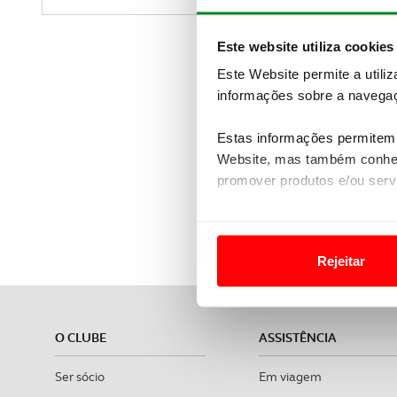
Este website utiliza cookies
Este Website permite a utili
informações sobre a navegaç
Estas informações permitem 
Website, mas também conhec
promover produtos e/ou serv
ACP Viagens 
Em alguns casos, a utilizaç
tempo as suas preferências 
Rejeitar
Usamos cookies para melhorar
funcionalidades de redes so
O CLUBE
ASSISTÊNCIA
Adicionalmente partilhamos i
e organizações na UE e em p
Ser sócio
Em viagem