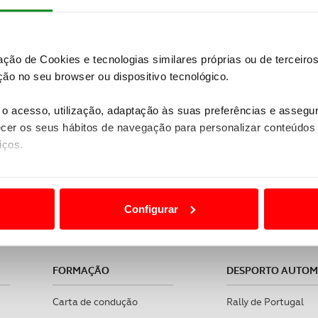
zação de Cookies e tecnologias similares próprias ou de tercei
ão no seu browser ou dispositivo tecnológico.
o acesso, utilização, adaptação às suas preferências e asseg
er os seus hábitos de navegação para personalizar conteúdos
iços.
reconhecida pelas práticas sustentáveis, sociais e de gov
ão destas tecnologias dependem do seu consentimento, definind
ACP - Viagens e Turismo, Lda. | RNAVT 1859 | Sede: Lisbo
e limitando o acesso a informações durante a navegação no Web
Configurar
 a sua experiência digital, personalizar conteúdos e anúncios,
ciais, bem como para analisar dados de navegação no nosso web
FORMAÇÃO
DESPORTO AUTO
nformação, relativa à sua utilização do nosso site de publicidad
aíses terceiros.
Carta de condução
Rally de Portugal