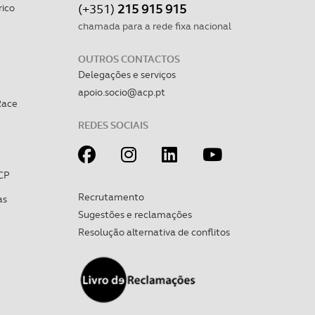
(+351)
215 915 915
rico
apenas com o seu
chamada para a rede fixa nacional
estar.
OUTROS CONTACTOS
 na sua experiência de
Delegações e serviços
apoio.socio@acp.pt
Race
REDES SOCIAIS
CP
Recrutamento
as
Sugestões e reclamações
Resolução alternativa de conflitos