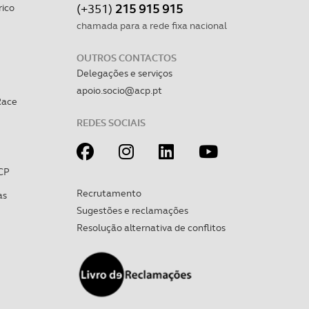
(+351)
215 915 915
rico
apenas com o seu
chamada para a rede fixa nacional
estar.
OUTROS CONTACTOS
 na sua experiência de
Delegações e serviços
apoio.socio@acp.pt
Race
REDES SOCIAIS
CP
Recrutamento
as
Sugestões e reclamações
Resolução alternativa de conflitos