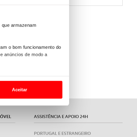
ros que armazenam
uram o bom funcionamento do
 e anúncios de modo a
ernança (ESG)
o nesses termos e a todo o
a
site.
Aceitar
 para lhe proporcionar
site.
MÓVEL
ASSISTÊNCIA E APOIO 24H
e e de análise, com parceiros
PORTUGAL E ESTRANGEIRO