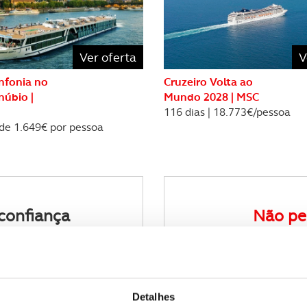
Ver oferta
V
infonia no
Cruzeiro Volta ao
núbio |
Mundo 2028 | MSC
116 dias | 18.773€/pessoa
sde 1.649€ por pessoa
confiança
Não pe
de viagens
Receba a n
Detalhes