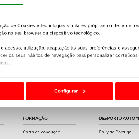
zação de Cookies e tecnologias similares próprias ou de tercei
ão no seu browser ou dispositivo tecnológico.
o acesso, utilização, adaptação às suas preferências e asseg
er os seus hábitos de navegação para personalizar conteúdos
iços.
reconhecida pelas práticas sustentáveis, sociais e de gov
ão destas tecnologias dependem do seu consentimento, definind
ACP - Viagens e Turismo, Lda. | RNAVT 1859 | Sede: Lisbo
e limitando o acesso a informações durante a navegação no Web
Configurar
 a sua experiência digital, personalizar conteúdos e anúncios,
ciais, bem como para analisar dados de navegação no nosso web
FORMAÇÃO
DESPORTO AUTO
nformação, relativa à sua utilização do nosso site de publicidad
aíses terceiros.
Carta de condução
Rally de Portugal