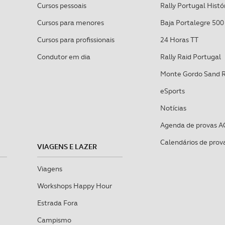
Cursos pessoais
Rally Portugal Histó
sferências internacionais de dados pessoais serão realizadas 
e afigure estritamente necessário no contexto dos serviços a pr
Cursos para menores
Baja Portalegre 500
Cursos para profissionais
24 Horas TT
certo tipo de Cookies e tecnologias similares pode ter impacto
Condutor em dia
Rally Raid Portugal
serviços disponibilizados.
Monte Gordo Sand 
s do site.
eSports
Notícias
Agenda de provas A
Calendários de prov
VIAGENS E LAZER
Viagens
Workshops Happy Hour
Estrada Fora
Campismo