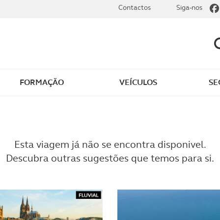
Contactos
Siga-nos
FORMAÇÃO
VEÍCULOS
SE
dade
Clássicos
mentos
Notícias do clube
Esta viagem já não se encontra disponivel.
Descubra outras sugestões que temos para si.
s
Golfe
sts
Revista ACP Edição
impressa
rto