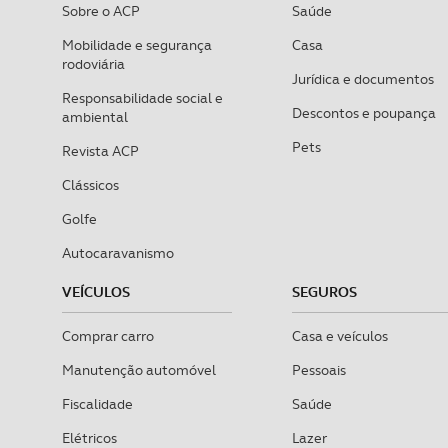
Sobre o ACP
Saúde
O ACP garantirá que as tran
consentimento e quando tal s
Mobilidade e segurança
Casa
rodoviária
Jurídica e documentos
Realçamos que o bloqueio de 
Responsabilidade social e
Descontos e poupança
navegação no Website e nos 
ambiental
Pets
Revista ACP
Consulte a política de cookie
Clássicos
Golfe
Autocaravanismo
VEÍCULOS
SEGUROS
Comprar carro
Casa e veículos
Manutenção automóvel
Pessoais
Fiscalidade
Saúde
Elétricos
Lazer