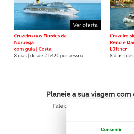
REVISTA ACP
PETS
SOBRE O ACP SEGUROS
CLÁSSICOS
Ver oferta
GOLFE
Cruzeiro nos Fiordes da
Cruzeiro s
Noruega
Reno e Da
com guia | Costa
Lüftner
AUTOCARAVANISMO
8 dias | desde 2.542€ por pessoa
8 dias | de
Planeie a sua viagem com 
Fale com um dos nossos agentes 
VER CONTACTOS
Consentir