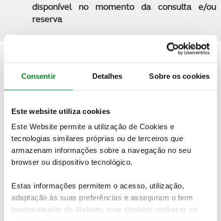
disponível no momento da consulta e/ou
reserva
Quer saber mais detalhes sobre esta viagem?
Consentir
Detalhes
Sobre os cookies
PEDIDO DE INFORMAÇÕES
Este website utiliza cookies
Este Website permite a utilização de Cookies e
Não encontrou o seu destino nas nossas ofertas online?
tecnologias similares próprias ou de terceiros que
Temos mais viagens e experiências à sua espera.
Contacte-
armazenam informações sobre a navegação no seu
nos
browser ou dispositivo tecnológico.
Estas informações permitem o acesso, utilização,
Veja também
adaptação às suas preferências e asseguram o bom
funcionamento do Website, mas também conhecer os