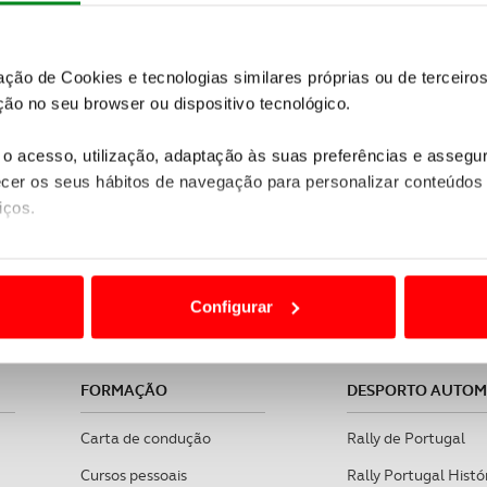
zação de Cookies e tecnologias similares próprias ou de tercei
ão no seu browser ou dispositivo tecnológico.
o acesso, utilização, adaptação às suas preferências e asseg
er os seus hábitos de navegação para personalizar conteúdos
iços.
reconhecida pelas práticas sustentáveis, sociais e de gov
ACP - Viagens e Turismo, Lda. | RNAVT 1859 | Sede: Lisbo
ão destas tecnologias dependem do seu consentimento, definind
e limitando o acesso a informações durante a navegação no Web
Configurar
 a sua experiência digital, personalizar conteúdos e anúncios,
ciais, bem como para analisar dados de navegação no nosso web
FORMAÇÃO
DESPORTO AUTO
nformação, relativa à sua utilização do nosso site de publicidad
Carta de condução
Rally de Portugal
aíses terceiros.
Cursos pessoais
Rally Portugal Histó