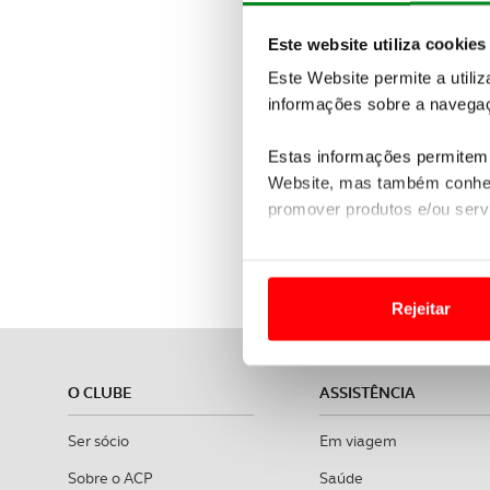
Este website utiliza cookies
Este Website permite a utili
informações sobre a navegaç
Estas informações permitem 
Website, mas também conhec
promover produtos e/ou serv
ACP Viagens 
Em alguns casos, a utilizaç
tempo as suas preferências 
Rejeitar
Usamos cookies para melhorar
funcionalidades de redes so
O CLUBE
ASSISTÊNCIA
Adicionalmente partilhamos i
Ser sócio
Em viagem
e organizações na UE e em p
Sobre o ACP
Saúde