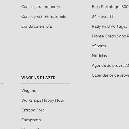
sferências internacionais de dados pessoais serão realizadas 
Cursos para menores
Baja Portalegre 500
e afigure estritamente necessário no contexto dos serviços a pr
Cursos para profissionais
24 Horas TT
certo tipo de Cookies e tecnologias similares pode ter impacto
Condutor em dia
Rally Raid Portugal
serviços disponibilizados.
Monte Gordo Sand 
s do site.
eSports
Notícias
Agenda de provas A
Calendários de prov
VIAGENS E LAZER
Viagens
Workshops Happy Hour
Estrada Fora
Campismo