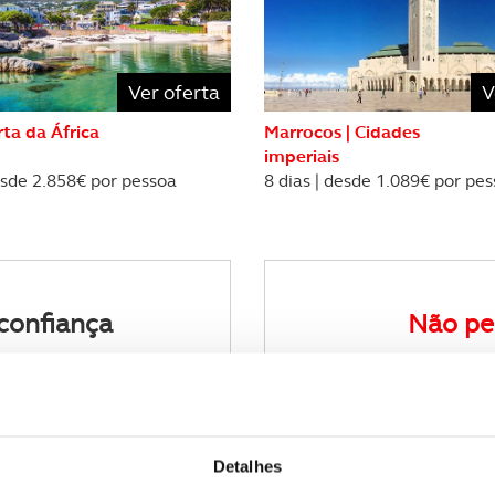
Ver oferta
V
ta da África
Marrocos | Cidades
imperiais
esde 2.858€ por pessoa
8 dias | desde 1.089€ por pe
confiança
Não pe
de viagens
Receba a n
Detalhes