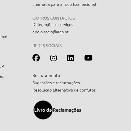
apenas com o seu
chamada para a rede fixa nacional
estar.
OUTROS CONTACTOS
 na sua experiência de
Delegações e serviços
apoio.socio@acp.pt
Race
REDES SOCIAIS
CP
Recrutamento
as
Sugestões e reclamações
Resolução alternativa de conflitos