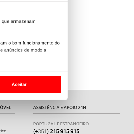
ros que armazenam
uram o bom funcionamento do
 e anúncios de modo a
ernança (ESG)
a
o nesses termos e a todo o
site.
Aceitar
 para lhe proporcionar
site.
MÓVEL
ASSISTÊNCIA E APOIO 24H
e e de análise, com parceiros
PORTUGAL E ESTRANGEIRO
(+351)
215 915 915
rico