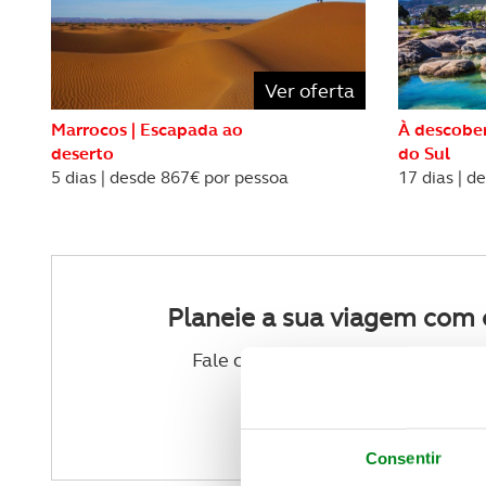
REVISTA ACP
PETS
SOBRE O ACP SEGUROS
CLÁSSICOS
Ver oferta
GOLFE
Marrocos | Escapada ao
À descober
deserto
do Sul
5 dias | desde 867€ por pessoa
17 dias | d
AUTOCARAVANISMO
Planeie a sua viagem com 
Fale com um dos nossos agentes 
VER CONTACTOS
Consentir