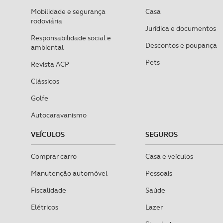
O ACP garantirá que as tran
Mobilidade e segurança
Casa
consentimento e quando tal s
rodoviária
Jurídica e documentos
Responsabilidade social e
Realçamos que o bloqueio de 
Descontos e poupança
ambiental
navegação no Website e nos 
Pets
Revista ACP
Consulte a política de cookie
Clássicos
Golfe
Autocaravanismo
VEÍCULOS
SEGUROS
Comprar carro
Casa e veículos
Manutenção automóvel
Pessoais
Fiscalidade
Saúde
Elétricos
Lazer